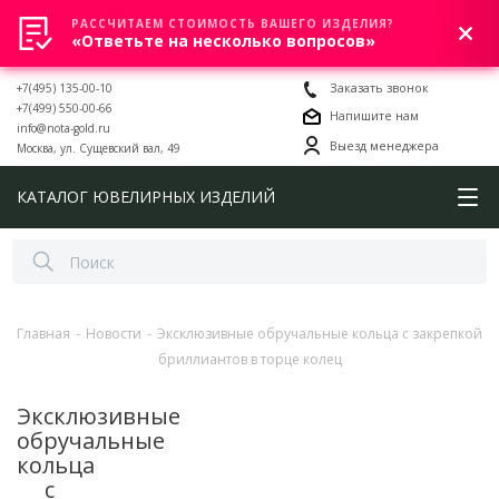
РАССЧИТАЕМ СТОИМОСТЬ ВАШЕГО ИЗДЕЛИЯ?
0
«Ответьте на несколько вопросов»
+7(495) 135-00-10
Заказать звонок
+7(499) 550-00-66
Напишите нам
info@nota-gold.ru
Выезд менеджера
Москва, ул. Сущевский вал, 49
КАТАЛОГ ЮВЕЛИРНЫХ ИЗДЕЛИЙ
Главная
-
Новости
-
Эксклюзивные обручальные кольца с закрепкой
бриллиантов в торце колец
Эксклюзивные
обручальные
кольца
с