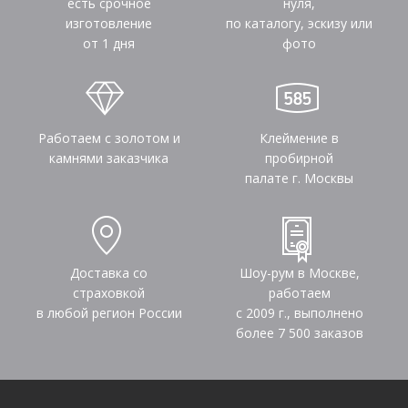
есть срочное
нуля,
изготовление
по каталогу, эскизу или
от 1 дня
фото
Работаем с золотом и
Клеймение в
камнями заказчика
пробирной
палате г. Москвы
Доставка со
Шоу-рум в Москве,
страховкой
работаем
в любой регион России
с 2009 г., выполнено
более
7 500
заказов