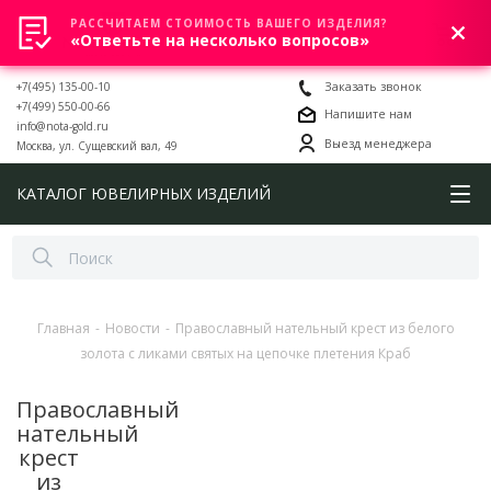
РАССЧИТАЕМ СТОИМОСТЬ ВАШЕГО ИЗДЕЛИЯ?
0
«Ответьте на несколько вопросов»
+7(495) 135-00-10
Заказать звонок
+7(499) 550-00-66
Напишите нам
info@nota-gold.ru
Выезд менеджера
Москва, ул. Сущевский вал, 49
КАТАЛОГ ЮВЕЛИРНЫХ ИЗДЕЛИЙ
Главная
-
Новости
-
Православный нательный крест из белого
золота с ликами святых на цепочке плетения Краб
Православный
нательный
крест
из