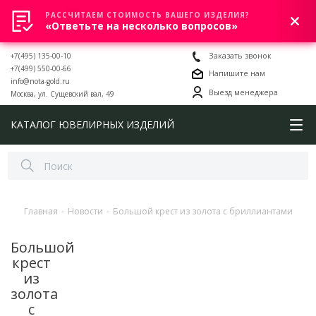
РАССЧИТАЕМ СТОИМОСТЬ ВАШЕГО ИЗДЕЛИЯ?
0
«Ответьте на несколько вопросов»
+7(495) 135-00-10
Заказать звонок
+7(499) 550-00-66
Напишите нам
info@nota-gold.ru
Выезд менеджера
Москва, ул. Сущевский вал, 49
КАТАЛОГ ЮВЕЛИРНЫХ ИЗДЕЛИЙ
Главная
-
Новости
-
Большой крест из золота с бриллиантами
Большой
крест
из
золота
с