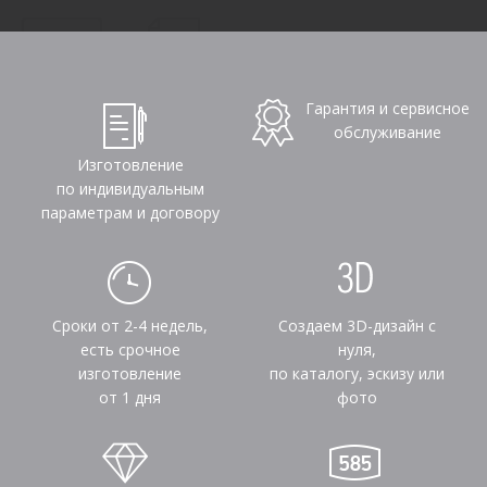
Гарантия и сервисное
обслуживание
Изготовление
по индивидуальным
параметрам и договору
Сроки от 2-4 недель,
Создаем 3D-дизайн с
есть срочное
нуля,
изготовление
по каталогу, эскизу или
от 1 дня
фото