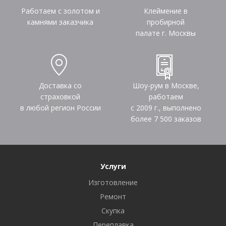
Работаем с золотом и
Клеймение в
камнями заказчика
пробирной
палате г. Москвы
Доставка со
Шоу-рум в Москве,
страховкой
работаем
в любой регион России
с 2009 г., выполнено
более
7 500
заказов
Услуги
Изготовление
Ремонт
Скупка
Переплавка