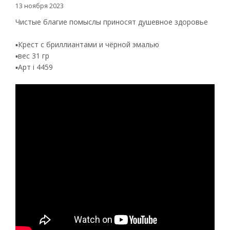
13 ноября 2023
Чистые благие помыслы приносят душевное здоровье
▪️Крест с бриллиантами и чёрной эмалью
▪️вес 31 гр
▪️Арт i 4459