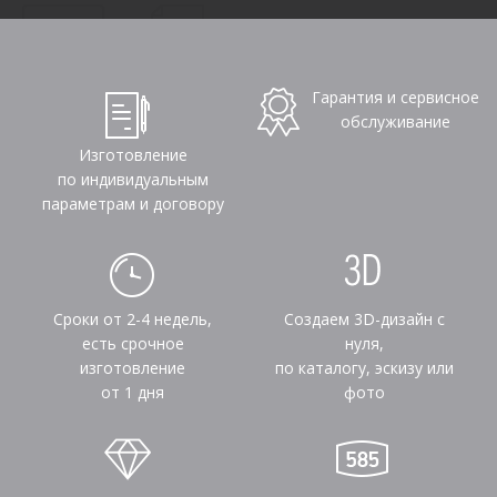
Гарантия и сервисное
обслуживание
Изготовление
по индивидуальным
параметрам и договору
Сроки от 2-4 недель,
Создаем 3D-дизайн с
есть срочное
нуля,
изготовление
по каталогу, эскизу или
от 1 дня
фото