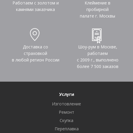
Работаем с золотом и
Клеймение в
камнями заказчика
пробирной
палате г. Москвы
Доставка со
Шоу-рум в Москве,
страховкой
работаем
в любой регион России
с 2009 г., выполнено
более
7 500
заказов
Услуги
Изготовление
Ремонт
Скупка
Переплавка