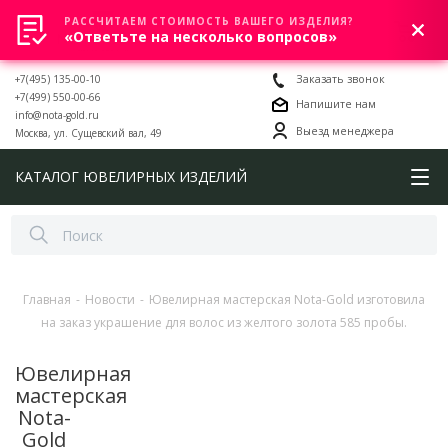
РАССЧИТАЕМ СТОИМОСТЬ ВАШЕГО ИЗДЕЛИЯ?
0
«Ответьте на несколько вопросов»
+7(495) 135-00-10
Заказать звонок
+7(499) 550-00-66
Напишите нам
info@nota-gold.ru
Выезд менеджера
Москва, ул. Сущевский вал, 49
КАТАЛОГ ЮВЕЛИРНЫХ ИЗДЕЛИЙ
Главная
-
Новости
-
Ювелирная мастерская Nota-Gold изготовила
на заказ украшение для волос из желтого золота 585 пробы.
Ювелирная
мастерская
Nota-
Gold