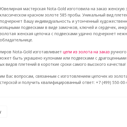
Ювелирная мастерская Nota-Gold изготовила на заказ женскую
классическом красном золоте 585 пробы. Уникальный вид плетен
подчеркнет Вашу индивидуальность и утонченный художественн
изящными подвесками в виде замочков, ключей и сердечек, инк
золотая женская цепочка с подвесками удачно подчеркнет нежн
обладательнице.
лиров Nota-Gold изготавливает
цепи из золота на заказ
ручного
может быть украшено кулонами или подвесками с драгоценными
х видов плетений в короткие сроки самого высокого качества!
м Вас вопросам, связанным с изготовлением цепочек из золота
терской и получить квалифицированный ответ: +7 (499) 550-00-66
у