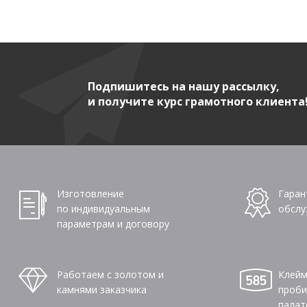
Подпишитесь на нашу рассылку,
и получите курс грамотного клиента
Изготовление
Гаран
по индивидуальным
обслу
параметрам и договору
Работаем с золотом и
Клейм
камнями заказчика
проби
палат