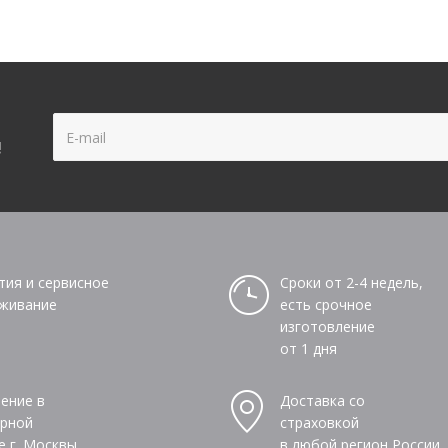
!
тия и сервисное
Сроки от 2-4 недель,
живание
есть срочное
изготовление
от 1 дня
ение в
Доставка со
рной
страховкой
е г. Москвы
в любой регион России