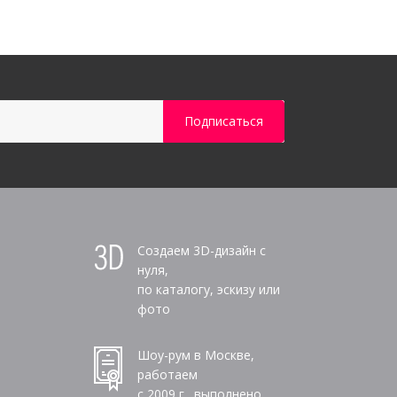
Создаем 3D-дизайн с
нуля,
по каталогу, эскизу или
фото
Шоу-рум в Москве,
работаем
с 2009 г., выполнено