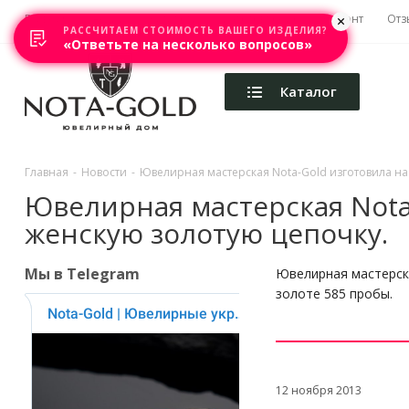
Главная
Акции
Каталоги
Изготовление
Ремонт
Отз
РАССЧИТАЕМ СТОИМОСТЬ ВАШЕГО ИЗДЕЛИЯ?
«Ответьте на несколько вопросов»
Каталог
Главная
-
Новости
-
Ювелирная мастерская Nota-Gold изготовила на 
Ювелирная мастерская Nota-
женскую золотую цепочку.
Мы в Telegram
Ювелирная мастерска
золоте 585 пробы.
12 ноября 2013