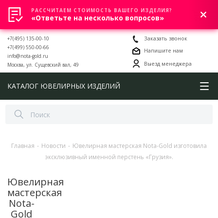
РАССЧИТАЕМ СТОИМОСТЬ ВАШЕГО ИЗДЕЛИЯ?
0
«Ответьте на несколько вопросов»
+7(495) 135-00-10
Заказать звонок
+7(499) 550-00-66
Напишите нам
info@nota-gold.ru
Выезд менеджера
Москва, ул. Сущевский вал, 49
КАТАЛОГ ЮВЕЛИРНЫХ ИЗДЕЛИЙ
Главная
-
Новости
-
Ювелирная мастерская Nota-Gold изготовила
эксклюзивный именной перстень «Грузия».
Ювелирная
мастерская
Nota-
Gold