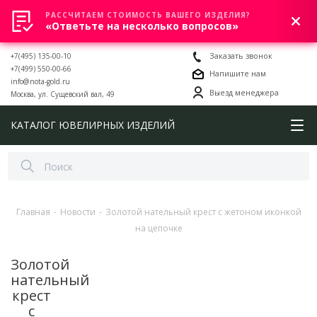
РАССЧИТАЕМ СТОИМОСТЬ ВАШЕГО ИЗДЕЛИЯ?
0
«Ответьте на несколько вопросов»
+7(495) 135-00-10
Заказать звонок
+7(499) 550-00-66
Напишите нам
info@nota-gold.ru
Выезд менеджера
Москва, ул. Сущевский вал, 49
КАТАЛОГ ЮВЕЛИРНЫХ ИЗДЕЛИЙ
Главная
-
Новости
-
Золотой нательный крест с жетоном иконкой
на цепочке
Золотой
нательный
крест
с