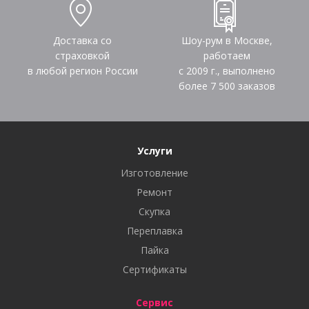
Доставка со
Шоу-рум в Москве,
страховкой
работаем
в любой регион России
с 2009 г., выполнено
более
7 500
заказов
Услуги
Изготовление
Ремонт
Скупка
Переплавка
Пайка
Сертификаты
Сервис