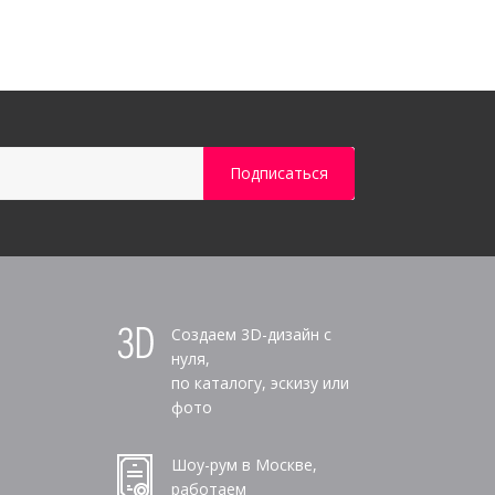
Создаем 3D-дизайн с
нуля,
по каталогу, эскизу или
фото
Шоу-рум в Москве,
работаем