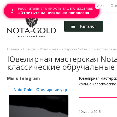
Главная
Акции
Каталоги
Изготовление
Ремонт
Отз
РАССЧИТАЕМ СТОИМОСТЬ ВАШЕГО ИЗДЕЛИЯ?
«Ответьте на несколько вопросов»
Каталог
Главная
-
Новости
-
Ювелирная мастерская Nota-Gold изготовила на
Ювелирная мастерская Nota-
классические обручальные 
Мы в Telegram
Ювелирная мастерска
кольца классические
10 марта 2015