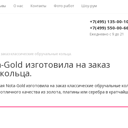
ывы
О нас
Контакты
Фото работ
Шоу-рум
+7(495) 135-00-1
+7(499) 550-00-6
Ежедневно с 9 до 21
 заказ классические обручальные кольца.
Gold изготовила на заказ
кольца.
я Nota-Gold изготовила на заказ классические обручальные к
 отличного качества из золота, платины или серебра в кратчайш