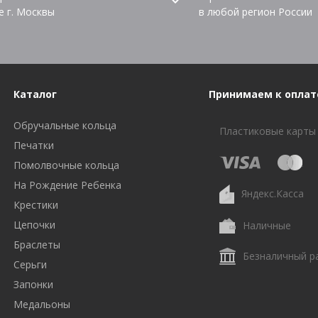
е г. Москвы
в любой регион России
Каталог
Принимаем к оплат
Обручальные кольца
Пластиковые карты
Печатки
Помолвочные кольца
На Рождение Ребенка
Яндекс.Касса
Крестики
Цепочки
Наличные
Браслеты
Безналичный р
Серьги
Запонки
Медальоны