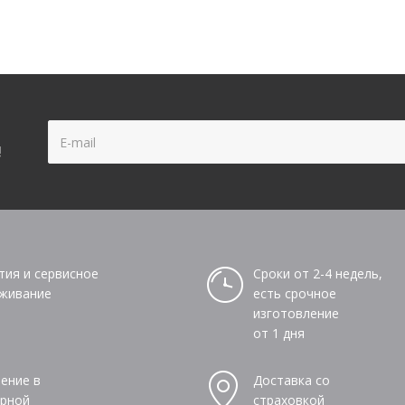
!
тия и сервисное
Сроки от 2-4 недель,
живание
есть срочное
изготовление
от 1 дня
ение в
Доставка со
рной
страховкой