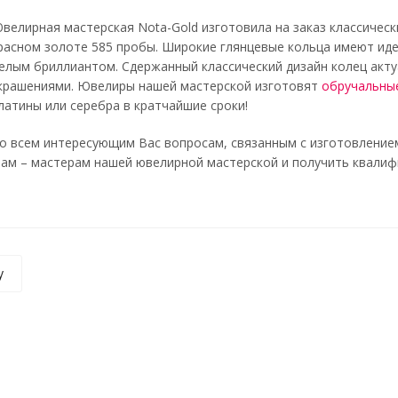
велирная мастерская Nota-Gold изготовила на заказ классичес
расном золоте 585 пробы. Широкие глянцевые кольца имеют иде
елым бриллиантом. Сдержанный классический дизайн колец акту
крашениями. Ювелиры нашей мастерской изготовят
обручальные
латины или серебра в кратчайшие сроки!
о всем интересующим Вас вопросам, связанным с изготовлением
ам – мастерам нашей ювелирной мастерской и получить квалифици
у