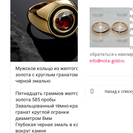
Ю
к
б
у
п
П
обратиться к ювелир
info@nota-gold.ru
Назад к списк