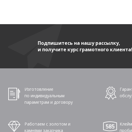
Подпишитесь на нашу рассылку,
и получите курс грамотного клиента
Изготовление
Гаран
по индивидуальным
обслу
параметрам и договору
Работаем с золотом и
Клейм
камнями заказчика
проби