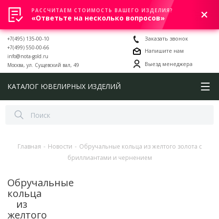
РАССЧИТАЕМ СТОИМОСТЬ ВАШЕГО ИЗДЕЛИЯ?
0
«Ответьте на несколько вопросов»
+7(495) 135-00-10
Заказать звонок
+7(499) 550-00-66
Напишите нам
info@nota-gold.ru
Выезд менеджера
Москва, ул. Сущевский вал, 49
КАТАЛОГ ЮВЕЛИРНЫХ ИЗДЕЛИЙ
Главная
-
Новости
-
Обручальные кольца из желтого золота с
бриллиантами и чернением
Обручальные
кольца
из
желтого