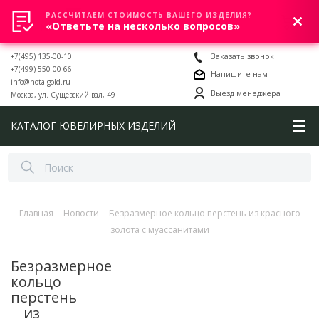
РАССЧИТАЕМ СТОИМОСТЬ ВАШЕГО ИЗДЕЛИЯ?
0
«Ответьте на несколько вопросов»
+7(495) 135-00-10
Заказать звонок
+7(499) 550-00-66
Напишите нам
info@nota-gold.ru
Выезд менеджера
Москва, ул. Сущевский вал, 49
КАТАЛОГ ЮВЕЛИРНЫХ ИЗДЕЛИЙ
Главная
-
Новости
-
Безразмерное кольцо перстень из красного
золота с муассанитами
Безразмерное
кольцо
перстень
из