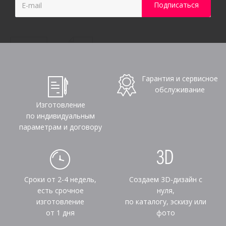
Гарантия и сервисное
обслуживание
Изготовление
по индивидуальным
параметрам и договору
Сроки от 2-4 недель,
Создаем 3D-дизайн с
есть срочное
нуля,
изготовление
по каталогу, эскизу или
от 1 дня
фото