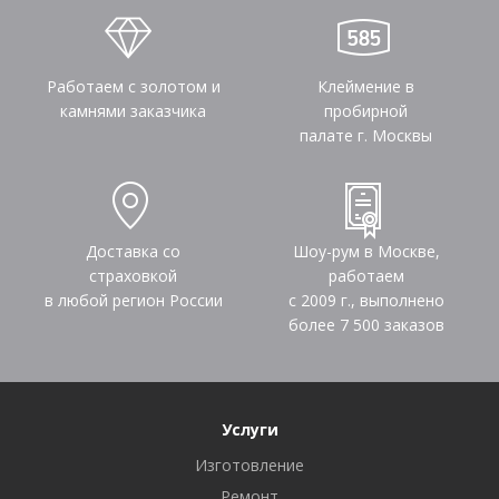
Работаем с золотом и
Клеймение в
камнями заказчика
пробирной
палате г. Москвы
Доставка со
Шоу-рум в Москве,
страховкой
работаем
в любой регион России
с 2009 г., выполнено
более
7 500
заказов
Услуги
Изготовление
Ремонт