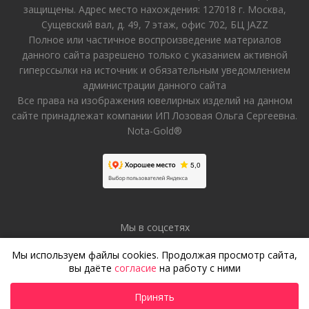
защищены. Адрес место нахождения: 127018 г. Москва,
Сущевский вал, д. 49, 7 этаж, офис 702, БЦ JAZZ
Полное или частичное воспроизведение материалов
данного сайта разрешено только с указанием активной
гиперссылки на источник и обязательным уведомлением
администрации данного сайта
Все права на изображения ювелирных изделий на данном
сайте принадлежат компании ИП Лозовая Ольга Сергеевна.
Nota-Gold®
Мы в соцсетях
Мы используем файлы cookies. Продолжая просмотр сайта,
вы даёте
согласие
на работу с ними
Принять