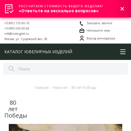
РАССЧИТАЕМ СТОИМОСТЬ ВАШЕГО ИЗДЕЛИЯ?
0
«Ответьте на несколько вопросов»
+7(495) 135-00-10
Заказать звонок
+7(499) 550-00-66
Напишите нам
info@nota-gold.ru
Выезд менеджера
Москва, ул. Сущевский вал, 49
КАТАЛОГ ЮВЕЛИРНЫХ ИЗДЕЛИЙ
Главная
-
Новости
-
80 лет Победы
80
лет
Победы