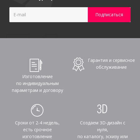
Гарантия и сервисное
обслуживание
Изготовление
по индивидуальным
параметрам и договору
Сроки от 2-4 недель,
Создаем 3D-дизайн с
есть срочное
нуля,
изготовление
по каталогу, эскизу или