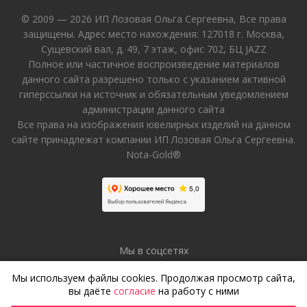
© 2009 — 2026 ИП Лозовая Ольга Сергеевна, Все права
защищены. Адрес место нахождения: 127018 г. Москва,
Сущевский вал, д. 49, 7 этаж, офис 702, БЦ JAZZ
Полное или частичное воспроизведение материалов
данного сайта разрешено только с указанием активной
гиперссылки на источник и обязательным уведомлением
администрации данного сайта
Все права на изображения ювелирных изделий на данном
сайте принадлежат компании ИП Лозовая Ольга Сергеевна.
Nota-Gold®
Мы в соцсетях
Мы используем файлы cookies. Продолжая просмотр сайта,
вы даёте
согласие
на работу с ними