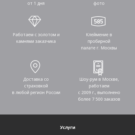
от 1 дня
фото
Работаем с золотом и
Клеймение в
камнями заказчика
пробирной
палате г. Москвы
Доставка со
Шоу-рум в Москве,
страховкой
работаем
в любой регион России
с 2009 г., выполнено
более
7 500
заказов
Услуги