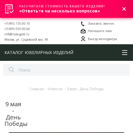
РАССЧИТАЕМ СТОИМОСТЬ ВАШЕГО ИЗДЕЛИЯ?
0
«Ответьте на несколько вопросов»
+7(495) 135-00-10
Заказать звонок
+7(499) 550-00-66
Напишите нам
info@nota-gold.ru
Выезд менеджера
Москва, ул. Сущевский вал, 49
КАТАЛОГ ЮВЕЛИРНЫХ ИЗДЕЛИЙ
Главная
-
Новости
-
9 мая - День Победы
9 мая
-
День
Победы