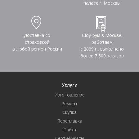
палате г. Москвы
Доставка со
Шоу-рум в Москве,
страховкой
работаем
в любой регион России
с 2009 г., выполнено
более
7 500
заказов
Услуги
Изготовление
Ремонт
Скупка
Переплавка
Пайка
Сертификаты