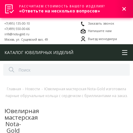
РАССЧИТАЕМ СТОИМОСТЬ ВАШЕГО ИЗДЕЛИЯ?
0
«Ответьте на несколько вопросов»
+7(495) 135-00-10
Заказать звонок
+7(499) 550-00-66
Напишите нам
info@nota-gold.ru
Выезд менеджера
Москва, ул. Сущевский вал, 49
КАТАЛОГ ЮВЕЛИРНЫХ ИЗДЕЛИЙ
Главная
-
Новости
-
Ювелирная мастерская Nota-Gold изготовила
парные обручальные кольца с сердечком с бриллиантами на заказ.
Ювелирная
мастерская
Nota-
Gold