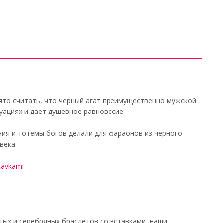
нято считать, что черный агат преимущественно мужской
уациях и дает душевное равновесие.
ния и тотемы богов делали для фараонов из черного
века.
stavkami
ых и серебряных браслетов со вставками, наши