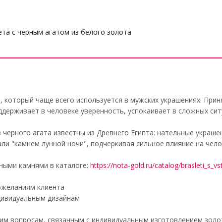
та с черным агатом из белого золота
ь, который чаще всего используется в мужских украшениях. При
ддерживает в человеке уверенность, успокаивает в сложных сит
 черного агата известны из Древнего Египта: нательные украше
али "камнем лунной ночи", подчеркивая сильное влияние на чело
ными камнями в каталоге:
https://nota-gold.ru/catalog/brasleti_s_v
ожеланиям клиента
дивидуальным дизайнам
им вопросам, связанным с индивидуальным изготовлением золот