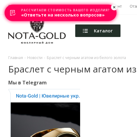
Главная
Акции
Каталоги
Изготовление
Ремонт
Отз
РАССЧИТАЕМ СТОИМОСТЬ ВАШЕГО ИЗДЕЛИЯ?
«Ответьте на несколько вопросов»
Каталог
Главная
-
Новости
-
Браслет с черным агатом из белого золота
Браслет с черным агатом из
Мы в Telegram