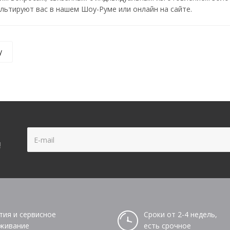
ьтируют вас в нашем Шоу-Руме или онлайн на сайте.
у
!
тия и сервисное
Сроки от 2-4 недель,
живание
есть срочное