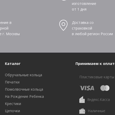
изготовление
от 1 дня
ение в
Доставка со
рной
страховкой
е г. Москвы
в любой регион России
Каталог
Принимаем к оплат
Обручальные кольца
Пластиковые карты
Печатки
Помолвочные кольца
На Рождение Ребенка
Яндекс.Касса
Крестики
Цепочки
Наличные