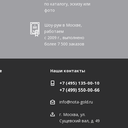
по каталогу, эскизу или
фото
Шоу-рум в Москве,
работаем
с 2009 г., выполнено
более
7 500
заказов
е
Наши контакты
+7 (495) 135-00-10
+7 (499) 550-00-66
info@nota-gold.ru
г. Москва, ул.
Сущевский вал, д. 49