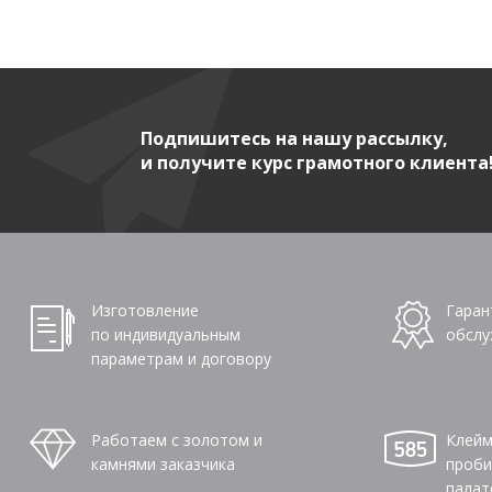
Подпишитесь на нашу рассылку,
и получите курс грамотного клиента
Изготовление
Гаран
по индивидуальным
обслу
параметрам и договору
Работаем с золотом и
Клейм
камнями заказчика
проби
палат