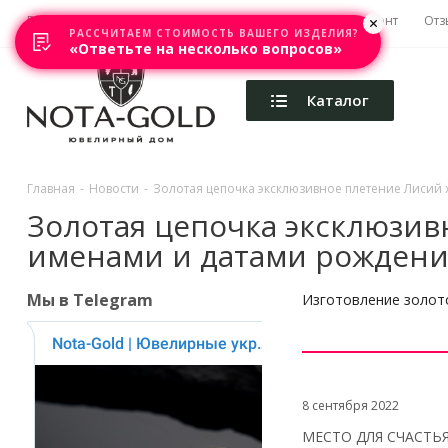
Главная
Акции
Каталоги
Изготовление
Ремонт
Отз
РАССЧИТАЕМ СТОИМОСТЬ ВАШЕГО ИЗДЕЛИЯ?
«Ответьте на несколько вопросов»
Каталог
Главная
-
Новости
-
Золотая цепочка эксклюзивное плетение Лисий 
Золотая цепочка эксклюзив
именами и датами рождени
Мы в Telegram
Изготовление золото
8 сентября 2022
МЕСТО ДЛЯ СЧАСТЬЯ