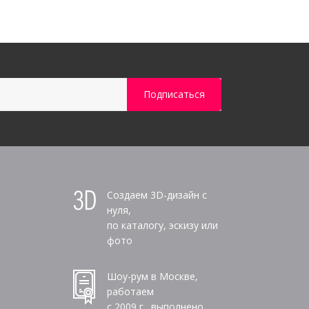
Создаем 3D-дизайн с
нуля,
по каталогу, эскизу или
фото
Шоу-рум в Москве,
работаем
с 2009 г., выполнено