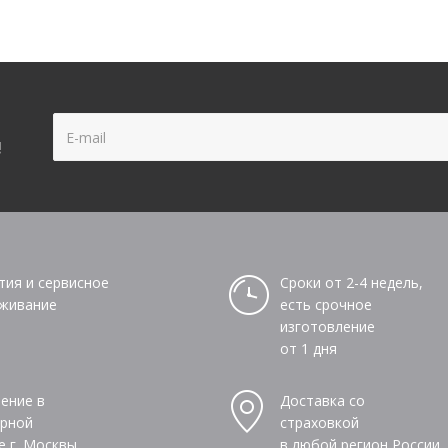
!
тия и сервисное
Сроки от 2-4 недель,
живание
есть срочное
изготовление
от 1 дня
ение в
Доставка со
рной
страховкой
е г. Москвы
в любой регион России