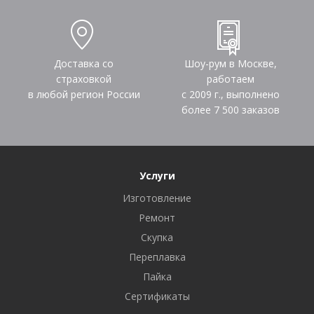
Доставка со
Шоу-рум в Москве,
страховкой
работаем
в любой регион России
с 2009 г., выполнено
более
7 500
заказов
Услуги
Изготовление
Ремонт
Скупка
Переплавка
Пайка
Сертификаты