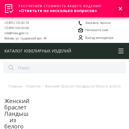
РАССЧИТАЕМ СТОИМОСТЬ ВАШЕГО ИЗДЕЛИЯ?
0
«Ответьте на несколько вопросов»
+7(495) 135-00-10
Заказать звонок
+7(499) 550-00-66
Напишите нам
info@nota-gold.ru
Выезд менеджера
Москва, ул. Сущевский вал, 49
КАТАЛОГ ЮВЕЛИРНЫХ ИЗДЕЛИЙ
Главная
-
Новости
-
Женский браслет Ландыш из белого золота
Женский
браслет
Ландыш
из
белого