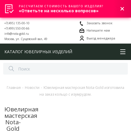
РАССЧИТАЕМ СТОИМОСТЬ ВАШЕГО ИЗДЕЛИЯ?
0
«Ответьте на несколько вопросов»
+7(495) 135-00-10
Заказать звонок
+7(499) 550-00-66
Напишите нам
info@nota-gold.ru
Выезд менеджера
Москва, ул. Сущевский вал, 49
КАТАЛОГ ЮВЕЛИРНЫХ ИЗДЕЛИЙ
Главная
-
Новости
-
Ювелирная мастерская Nota-Gold изготовила
на заказ кольцо с изумрудом.
Ювелирная
мастерская
Nota-
Gold