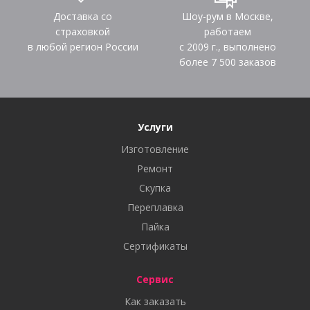
Доставка со
Шоу-рум в Москве,
страховкой
работаем
в любой регион России
с 2009 г., выполнено
более
7 500
заказов
Услуги
Изготовление
Ремонт
Скупка
Переплавка
Пайка
Сертификаты
Сервис
Как заказать