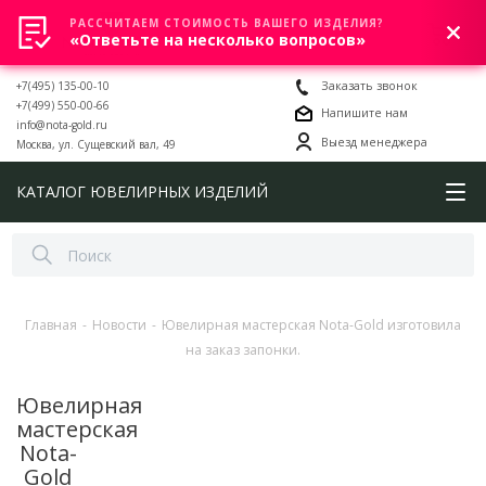
РАССЧИТАЕМ СТОИМОСТЬ ВАШЕГО ИЗДЕЛИЯ?
0
«Ответьте на несколько вопросов»
+7(495) 135-00-10
Заказать звонок
+7(499) 550-00-66
Напишите нам
info@nota-gold.ru
Выезд менеджера
Москва, ул. Сущевский вал, 49
КАТАЛОГ ЮВЕЛИРНЫХ ИЗДЕЛИЙ
Главная
-
Новости
-
Ювелирная мастерская Nota-Gold изготовила
на заказ запонки.
Ювелирная
мастерская
Nota-
Gold