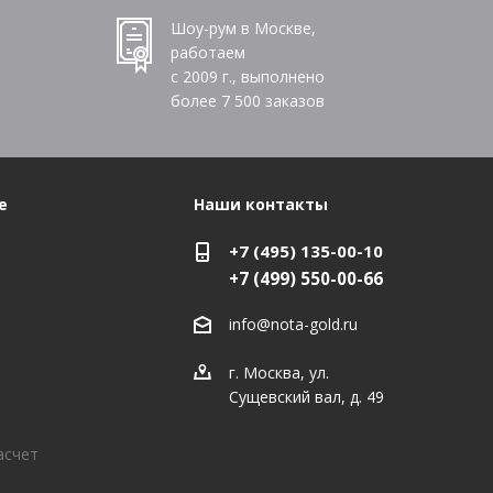
Шоу-рум в Москве,
работаем
с 2009 г., выполнено
более
7 500
заказов
е
Наши контакты
+7 (495) 135-00-10
+7 (499) 550-00-66
info@nota-gold.ru
г. Москва, ул.
Сущевский вал, д. 49
асчет