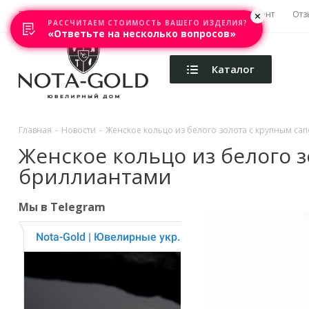
Главная
Акции
Каталоги
Изготовление
Ремонт
Отз
РАССЧИТАЕМ СТОИМОСТЬ ВАШЕГО ИЗДЕЛИЯ?
«Ответьте на несколько вопросов»
Каталог
Главная
-
Новости
-
Женское кольцо из белого золота с крупным с
Женское кольцо из белого 
бриллиантами
Мы в Telegram