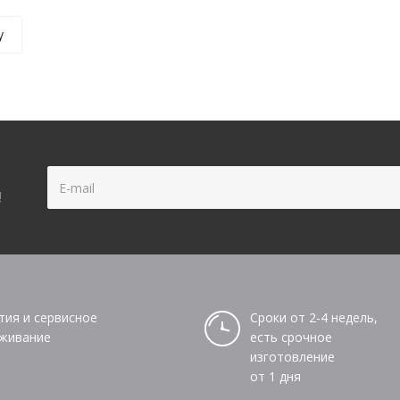
у
!
тия и сервисное
Сроки от 2-4 недель,
живание
есть срочное
изготовление
от 1 дня