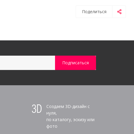
Поделиться
Создаем 3D-дизайн с
нуля,
по каталогу, эскизу или
фото