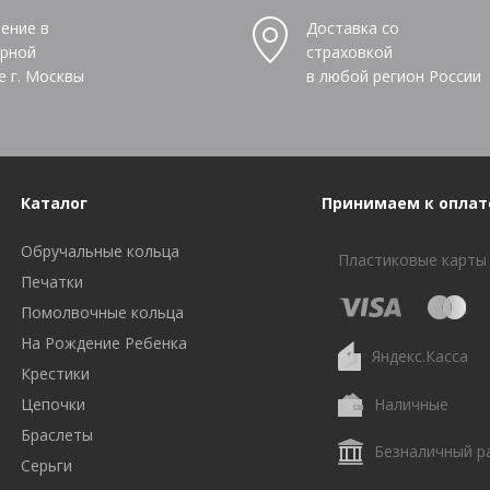
ение в
Доставка со
рной
страховкой
е г. Москвы
в любой регион России
Каталог
Принимаем к оплат
Обручальные кольца
Пластиковые карты
Печатки
Помолвочные кольца
На Рождение Ребенка
Яндекс.Касса
Крестики
Цепочки
Наличные
Браслеты
Безналичный р
Серьги