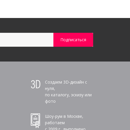
Создаем 3D-дизайн с
нуля,
по каталогу, эскизу или
фото
Шоу-рум в Москве,
работаем
с 2009 г., выполнено