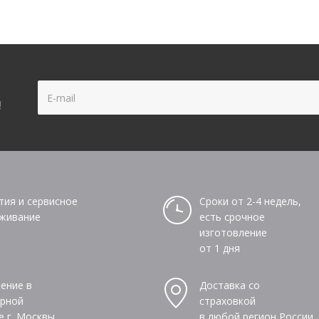
!
тия и сервисное
Сроки от 2-4 недель,
живание
есть срочное
изготовление
от 1 дня
ение в
Доставка со
рной
страховкой
е г. Москвы
в любой регион России