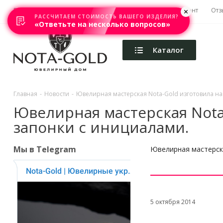
Главная
Акции
Каталоги
Изготовление
Ремонт
Отз
РАССЧИТАЕМ СТОИМОСТЬ ВАШЕГО ИЗДЕЛИЯ?
«Ответьте на несколько вопросов»
Каталог
Главная
-
Новости
-
Ювелирная мастерская Nota-Gold изготовила на
Ювелирная мастерская Nota-
запонки с инициалами.
Мы в Telegram
Ювелирная мастерска
5 октября 2014