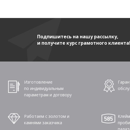
Подпишитесь на нашу рассылку,
и получите курс грамотного клиента
Изготовление
Гаран
по индивидуальным
обслу
параметрам и договору
Работаем с золотом и
Клейм
камнями заказчика
проби
палат