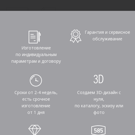
Гарантия и сервисное
обслуживание
Изготовление
по индивидуальным
параметрам и договору
Сроки от 2-4 недель,
Создаем 3D-дизайн с
есть срочное
нуля,
изготовление
по каталогу, эскизу или
от 1 дня
фото