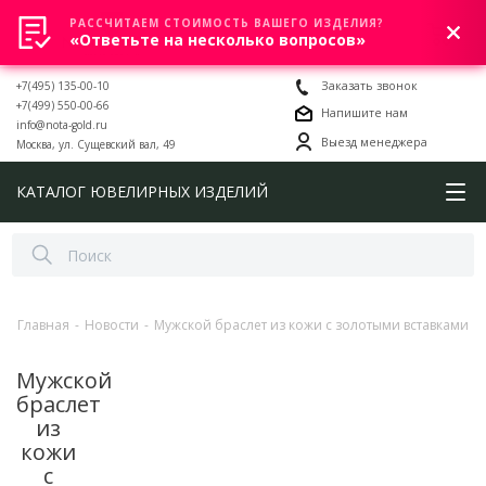
РАССЧИТАЕМ СТОИМОСТЬ ВАШЕГО ИЗДЕЛИЯ?
0
«Ответьте на несколько вопросов»
+7(495) 135-00-10
Заказать звонок
+7(499) 550-00-66
Напишите нам
info@nota-gold.ru
Выезд менеджера
Москва, ул. Сущевский вал, 49
КАТАЛОГ ЮВЕЛИРНЫХ ИЗДЕЛИЙ
Главная
-
Новости
-
Мужской браслет из кожи с золотыми вставками
Мужской
браслет
из
кожи
с