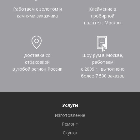
Работаем с золотом и
Клеймение в
камнями заказчика
пробирной
палате г. Москвы
Доставка со
Шоу-рум в Москве,
страховкой
работаем
в любой регион России
с 2009 г., выполнено
более
7 500
заказов
Услуги
Изготовление
Ремонт
Скупка