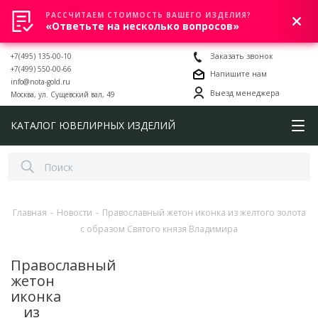
РАССЧИТАЕМ СТОИМОСТЬ ВАШЕГО ИЗДЕЛИЯ?
0
«Ответьте на несколько вопросов»
+7(495) 135-00-10
Заказать звонок
+7(499) 550-00-66
Напишите нам
info@nota-gold.ru
Выезд менеджера
Москва, ул. Сущевский вал, 49
КАТАЛОГ ЮВЕЛИРНЫХ ИЗДЕЛИЙ
Главная
-
Новости
-
Православный жетон иконка из желтого золота
с образом Святого князя Владимира
Православный
жетон
иконка
из