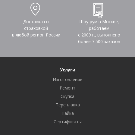
Доставка со
Шоу-рум в Москве,
страховкой
работаем
в любой регион России
с 2009 г., выполнено
более
7 500
заказов
Услуги
Изготовление
Ремонт
Скупка
Переплавка
Пайка
Сертификаты