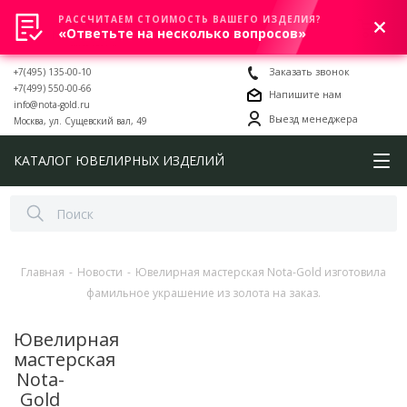
РАССЧИТАЕМ СТОИМОСТЬ ВАШЕГО ИЗДЕЛИЯ?
0
«Ответьте на несколько вопросов»
+7(495) 135-00-10
Заказать звонок
+7(499) 550-00-66
Напишите нам
info@nota-gold.ru
Выезд менеджера
Москва, ул. Сущевский вал, 49
КАТАЛОГ ЮВЕЛИРНЫХ ИЗДЕЛИЙ
Главная
-
Новости
-
Ювелирная мастерская Nota-Gold изготовила
фамильное украшение из золота на заказ.
Ювелирная
мастерская
Nota-
Gold