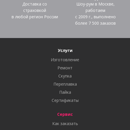
Доставка со
Шоу-рум в Москве,
страховкой
работаем
в любой регион России
с 2009 г., выполнено
более
7 500
заказов
Услуги
Изготовление
Ремонт
Скупка
Переплавка
Пайка
Сертификаты
Сервис
Как заказать