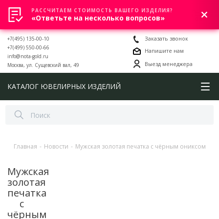
РАССЧИТАЕМ СТОИМОСТЬ ВАШЕГО ИЗДЕЛИЯ?
0
«Ответьте на несколько вопросов»
+7(495) 135-00-10
Заказать звонок
+7(499) 550-00-66
Напишите нам
info@nota-gold.ru
Выезд менеджера
Москва, ул. Сущевский вал, 49
КАТАЛОГ ЮВЕЛИРНЫХ ИЗДЕЛИЙ
Главная
-
Новости
-
Мужская золотая печатка с чёрным ониксом
Мужская
золотая
печатка
с
чёрным