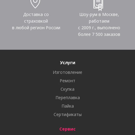
Доставка со
Шоу-рум в Москве,
страховкой
работаем
в любой регион России
с 2009 г., выполнено
более
7 500
заказов
Услуги
Изготовление
Ремонт
Скупка
Переплавка
Пайка
Сертификаты
Сервис