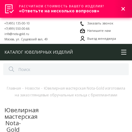
РАССЧИТАЕМ СТОИМОСТЬ ВАШЕГО ИЗДЕЛИЯ?
0
«Ответьте на несколько вопросов»
+7(495) 135-00-10
Заказать звонок
+7(499) 550-00-66
Напишите нам
info@nota-gold.ru
Выезд менеджера
Москва, ул. Сущевский вал, 49
КАТАЛОГ ЮВЕЛИРНЫХ ИЗДЕЛИЙ
Главная
-
Новости
-
Ювелирная мастерская Nota-Gold изготовила
на заказ глянцевые обручальные кольца с бриллиантами
Ювелирная
мастерская
Nota-
Gold