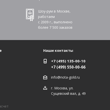
Шоу-рум в Москве,
работаем
с 2009 г., выполнено
более
7 500
заказов
е
Наши контакты
+7 (495) 135-00-10
+7 (499) 550-00-66
info@nota-gold.ru
г. Москва, ул.
Сущевский вал, д. 49
асчет