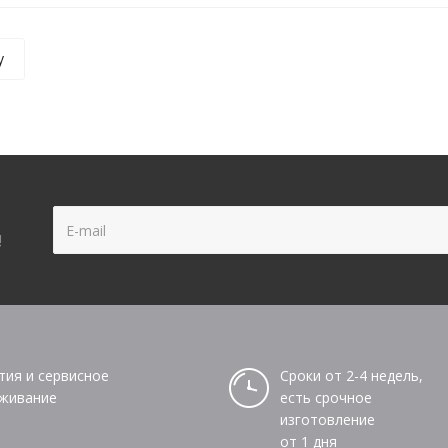
у
!
тия и сервисное
Сроки от 2-4 недель,
живание
есть срочное
изготовление
от 1 дня