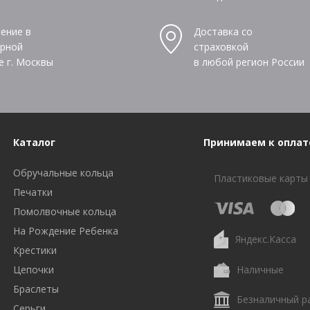
ение в
Доставка со
рной
страховкой
е г. Москвы
в любой регион России
Каталог
Принимаем к оплат
Обручальные кольца
Пластиковые карты
Печатки
Помолвочные кольца
На Рождение Ребенка
Яндекс.Касса
Крестики
Цепочки
Наличные
Браслеты
Безналичный р
Серьги