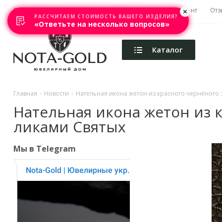
Главная
Акции
Каталоги
Изготовление
Ремонт
Отз
РАССЧИТАЕМ СТОИМОСТЬ ВАШЕГО ИЗДЕЛИЯ?
«Ответьте на несколько вопросов»
Каталог
Главная
-
Новости
-
Нательная икона жетон из красного чернёного 
Нательная икона жетон из к
ликами Святых
Мы в Telegram