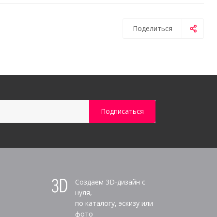
Поделиться
Создаем 3D-дизайн с
нуля,
по каталогу, эскизу или
фото