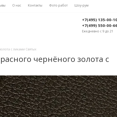
ывы
О нас
Контакты
Фото работ
Шоу-рум
+7(495) 135-00-1
+7(499) 550-00-6
Ежедневно с 9 до 21
золота с ликами Святых
расного чернёного золота с