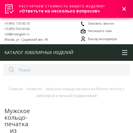
РАССЧИТАЕМ СТОИМОСТЬ ВАШЕГО ИЗДЕЛИЯ?
0
«Ответьте на несколько вопросов»
+7(495) 135-00-10
Заказать звонок
+7(499) 550-00-66
Напишите нам
info@nota-gold.ru
Выезд менеджера
Москва, ул. Сущевский вал, 49
КАТАЛОГ ЮВЕЛИРНЫХ ИЗДЕЛИЙ
Главная
-
Новости
-
Мужское кольцо-печатка из белого золота с
эмблемой и личной гравировкой
Мужское
кольцо-
печатка
из