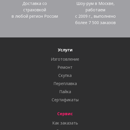
Доставка со
Шоу-рум в Москве,
страховкой
работаем
в любой регион России
с 2009 г., выполнено
более
7 500
заказов
Услуги
Изготовление
Ремонт
Скупка
Переплавка
Пайка
Сертификаты
Сервис
Как заказать