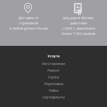
Доставка со
Шоу-рум в Москве,
страховкой
работаем
в любой регион России
с 2009 г., выполнено
более
7 500
заказов
Услуги
Изготовление
Ремонт
Скупка
Переплавка
Пайка
Сертификаты