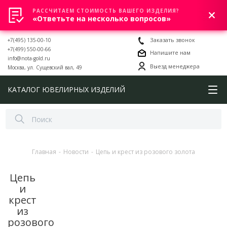
РАССЧИТАЕМ СТОИМОСТЬ ВАШЕГО ИЗДЕЛИЯ?
0
«Ответьте на несколько вопросов»
+7(495) 135-00-10
Заказать звонок
+7(499) 550-00-66
Напишите нам
info@nota-gold.ru
Выезд менеджера
Москва, ул. Сущевский вал, 49
КАТАЛОГ ЮВЕЛИРНЫХ ИЗДЕЛИЙ
Главная
-
Новости
-
Цепь и крест из розового золота
Цепь
и
крест
из
розового