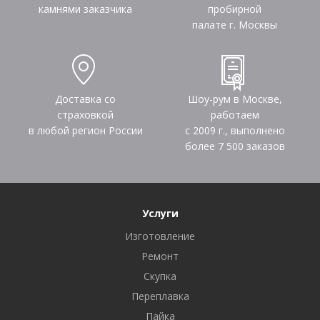
камнями заказчика
пробирной
палате г. Москвы
Доставка со
Шоу-рум в Москве,
страховкой
работаем
в любой регион России
с 2009 г., выполнено
более
7 500
заказов
Услуги
Изготовление
Ремонт
Скупка
Переплавка
Пайка