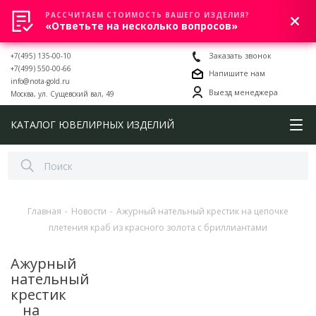
РАССЧИТАЕМ СТОИМОСТЬ ВАШЕГО ИЗДЕЛИЯ?
0
«Ответьте на несколько вопросов»
+7(495) 135-00-10
Заказать звонок
+7(499) 550-00-66
Напишите нам
info@nota-gold.ru
Выезд менеджера
Москва, ул. Сущевский вал, 49
КАТАЛОГ ЮВЕЛИРНЫХ ИЗДЕЛИЙ
Главная
-
Новости
-
Ажурный нательный крестик на цепочке
плетения краб из красного золота с бриллиантами
Ажурный
нательный
крестик
на