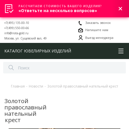
РАССЧИТАЕМ СТОИМОСТЬ ВАШЕГО ИЗДЕЛИЯ?
0
«Ответьте на несколько вопросов»
+7(495) 135-00-10
Заказать звонок
+7(499) 550-00-66
Напишите нам
info@nota-gold.ru
Выезд менеджера
Москва, ул. Сущевский вал, 49
КАТАЛОГ ЮВЕЛИРНЫХ ИЗДЕЛИЙ
Главная
-
Новости
-
Золотой православный нательный крест
Золотой
православный
нательный
крест