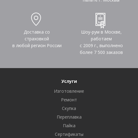
Доставка со
Шоу-рум в Москве,
страховкой
работаем
в любой регион России
с 2009 г., выполнено
более
7 500
заказов
Услуги
Изготовление
Ремонт
Скупка
Переплавка
Пайка
Сертификаты