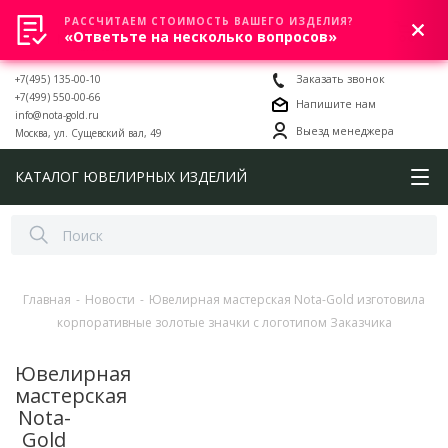
РАССЧИТАЕМ СТОИМОСТЬ ВАШЕГО ИЗДЕЛИЯ?
0
«Ответьте на несколько вопросов»
+7(495) 135-00-10
Заказать звонок
+7(499) 550-00-66
Напишите нам
info@nota-gold.ru
Выезд менеджера
Москва, ул. Сущевский вал, 49
КАТАЛОГ ЮВЕЛИРНЫХ ИЗДЕЛИЙ
Главная
-
Новости
-
Ювелирная мастерская Nota-Gold изготовила
корпоративные золотые значки с логотипом Заказчика
Ювелирная
мастерская
Nota-
Gold