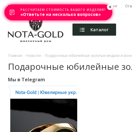
Главная
Акции
Каталоги
Изготовление
Ремонт
Отз
РАССЧИТАЕМ СТОИМОСТЬ ВАШЕГО ИЗДЕЛИЯ?
«Ответьте на несколько вопросов»
Каталог
Главная
-
Новости
-
Подарочные юбилейные золотые медали и мон
Подарочные юбилейные зо
Мы в Telegram