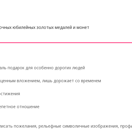
очных юбилейных золотых медалей и монет
аль подарок для особенно дорогих людей
ь ценным вложением, лишь дорожает со временем
остижения
репетное отношение
писать пожелания, рельефные символичные изображения, профи