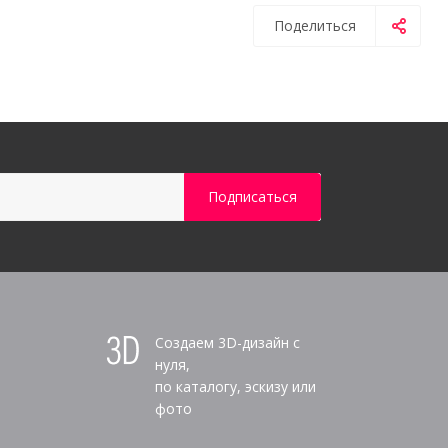
Поделиться
Создаем 3D-дизайн с
нуля,
по каталогу, эскизу или
фото