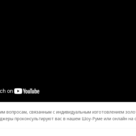
им вопросам, связанным с индивидуальным изготовлением золот
джеры проконсультируют вас в нашем Шоу-Руме или онлайн на с