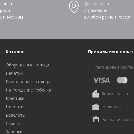
ение в
Доставка со
рной
страховкой
е г. Москвы
в любой регион России
Каталог
Принимаем к оплат
Обручальные кольца
Пластиковые карты
Печатки
Помолвочные кольца
На Рождение Ребенка
Яндекс.Касса
Крестики
Цепочки
Наличные
Браслеты
Безналичный р
Серьги
Запонки