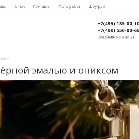
ывы
О нас
Контакты
Фото работ
Шоу-рум
+7(495) 135-00-1
+7(499) 550-00-6
Ежедневно с 9 до 21
иксом
 чёрной эмалью и ониксом