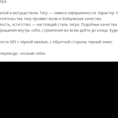
игра
силой и могуществом. Тигр — символ завершён­ности. Характер 
тоятельства тигр проявит волю и бойцовские качества.
вость, эстетство — настоящий стиль тигра. Подобные качества 
бращения внутрь себя, стремления во всём дойти до конца. Буде
лота 585 с чёрной эмалью, с обратной стороны чёрный оникс
 переводе- «познай себя»