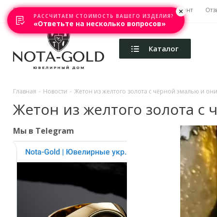
Главная
Акции
Каталоги
Изготовление
Ремонт
Отз
РАССЧИТАЕМ СТОИМОСТЬ ВАШЕГО ИЗДЕЛИЯ?
«Ответьте на несколько вопросов»
Каталог
Главная
-
Новости
-
Жетон из желтого золота с чёрной эмалью и он
Жетон из желтого золота с
Мы в Telegram