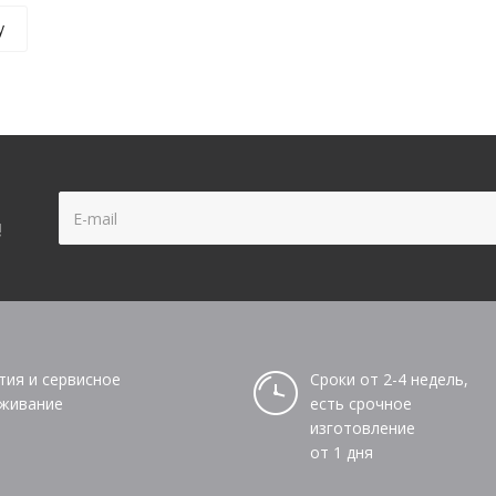
у
!
тия и сервисное
Сроки от 2-4 недель,
живание
есть срочное
изготовление
от 1 дня