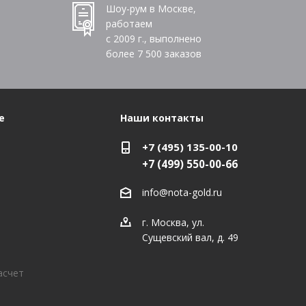
Шоу-рум в Москве,
работаем
с 2009 г., выполнено
более
7 500
заказов
е
Наши контакты
+7 (495) 135-00-10
+7 (499) 550-00-66
info@nota-gold.ru
г. Москва, ул.
Сущевский вал, д. 49
асчет