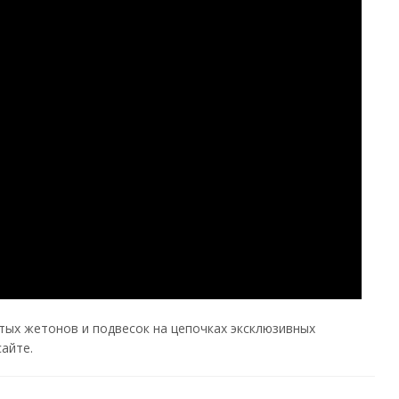
ых жетонов и подвесок на цепочках эксклюзивных
айте.