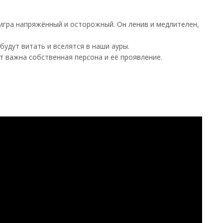
тигра напряжённый и осторожный. Он ленив и медлителен,
будут витать и вселятся в наши ауры.
т важна собственная персо­на и её проявление.