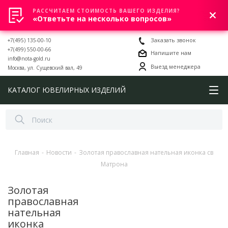
РАССЧИТАЕМ СТОИМОСТЬ ВАШЕГО ИЗДЕЛИЯ?
0
«Ответьте на несколько вопросов»
+7(495) 135-00-10
Заказать звонок
+7(499) 550-00-66
Напишите нам
info@nota-gold.ru
Выезд менеджера
Москва, ул. Сущевский вал, 49
КАТАЛОГ ЮВЕЛИРНЫХ ИЗДЕЛИЙ
Главная
-
Новости
-
Золотая православная нательная иконка св
Матрона
Золотая
православная
нательная
иконка