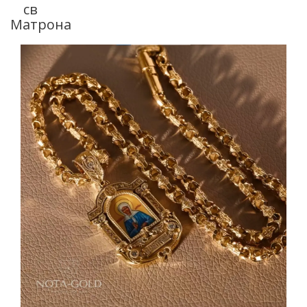
св
Матрона