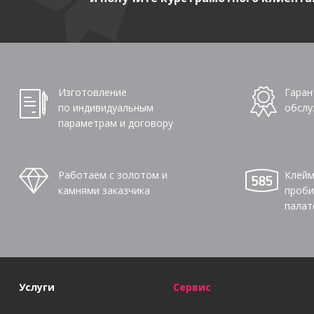
Изготовление
Гаран
по индивидуальным
обслу
параметрам и договору
Работаем с золотом и
Клейм
камнями заказчика
проби
палат
Услуги
Сервис