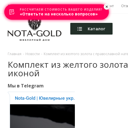
Главная
Акции
Каталоги
Изготовление
Ремонт
Отз
РАССЧИТАЕМ СТОИМОСТЬ ВАШЕГО ИЗДЕЛИЯ?
«Ответьте на несколько вопросов»
Каталог
Главная
-
Новости
-
Комплект из желтого золота с православной на
Комплект из желтого золот
иконой
Мы в Telegram