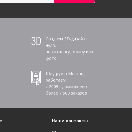
Создаем 3D-дизайн с
нуля,
по каталогу, эскизу или
фото
Шоу-рум в Москве,
работаем
с 2009 г., выполнено
более
7 500
заказов
е
Наши контакты