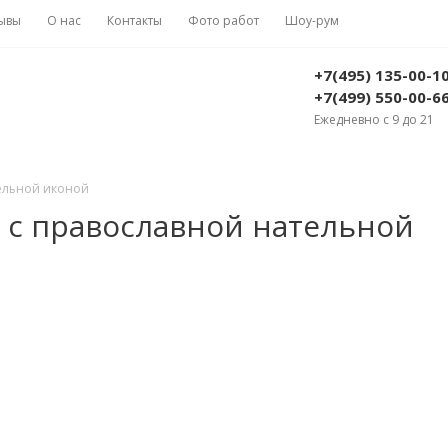
ывы
О нас
Контакты
Фото работ
Шоу-рум
+7(495) 135-00-1
+7(499) 550-00-6
Ежедневно с 9 до 21
тельной иконой
а с православной нательной