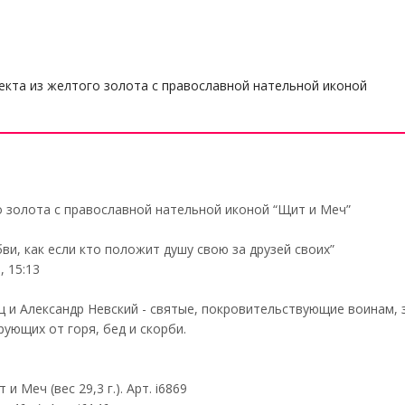
кта из желтого золота с православной нательной иконой
 золота с православной нательной иконой “Щит и Меч”
ви, как если кто положит душу свою за друзей своих”
, 15:13
 и Александр Невский - святые, покровительствующие воинам, 
ующих от горя, бед и скорби.
 Меч (вес 29,3 г.). Арт. i6869