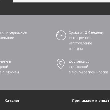
тия и сервисное
Сроки от 2-4 недель,
живание
есть срочное
изготовление
от 1 дня
ение в
Доставка со
рной
страховкой
е г. Москвы
в любой регион России
Каталог
Принимаем к оплат