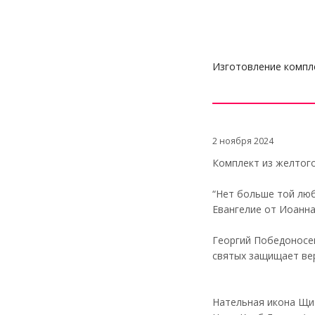
Изготовление компле
2 ноября 2024
Комплект из желтого
“Нет больше той люб
Евангелие от Иоанна
Георгий Победоносец
святых защищает вер
Нательная икона Щит и