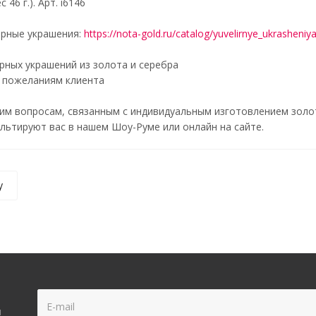
 46 г.). Арт. i6146
рные украшения:
https://nota-gold.ru/catalog/yuvelirnye_ukrasheniy
ных украшений из золота и серебра
о пожеланиям клиента
м вопросам, связанным с индивидуальным изготовлением золот
ьтируют вас в нашем Шоу-Руме или онлайн на сайте.
у
!