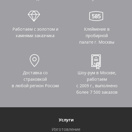
Работаем с золотом и
Клеймение в
камнями заказчика
пробирной
палате г. Москвы
Доставка со
Шоу-рум в Москве,
страховкой
работаем
в любой регион России
с 2009 г., выполнено
более
7 500
заказов
Услуги
Изготовление