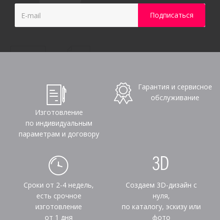
Гарантия и сервисное
обслуживание
Изготовление
по индивидуальным
параметрам и договору
Сроки от 2-4 недель,
Создаем 3D-дизайн с
есть срочное
нуля,
изготовление
по каталогу, эскизу или
от 1 дня
фото