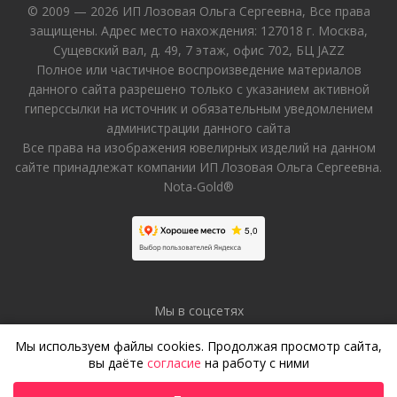
© 2009 — 2026 ИП Лозовая Ольга Сергеевна, Все права
защищены. Адрес место нахождения: 127018 г. Москва,
Сущевский вал, д. 49, 7 этаж, офис 702, БЦ JAZZ
Полное или частичное воспроизведение материалов
данного сайта разрешено только с указанием активной
гиперссылки на источник и обязательным уведомлением
администрации данного сайта
Все права на изображения ювелирных изделий на данном
сайте принадлежат компании ИП Лозовая Ольга Сергеевна.
Nota-Gold®
Мы в соцсетях
Мы используем файлы cookies. Продолжая просмотр сайта,
вы даёте
согласие
на работу с ними