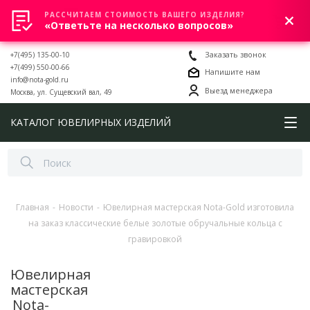
РАССЧИТАЕМ СТОИМОСТЬ ВАШЕГО ИЗДЕЛИЯ?
0
«Ответьте на несколько вопросов»
+7(495) 135-00-10
Заказать звонок
+7(499) 550-00-66
Напишите нам
info@nota-gold.ru
Выезд менеджера
Москва, ул. Сущевский вал, 49
КАТАЛОГ ЮВЕЛИРНЫХ ИЗДЕЛИЙ
Главная
-
Новости
-
Ювелирная мастерская Nota-Gold изготовила
на заказ классические белые золотые обручальные кольца с
гравировкой
Ювелирная
мастерская
Nota-