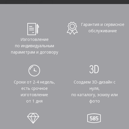
Гарантия и сервисное
обслуживание
Изготовление
по индивидуальным
параметрам и договору
Сроки от 2-4 недель,
Создаем 3D-дизайн с
есть срочное
нуля,
изготовление
по каталогу, эскизу или
от 1 дня
фото