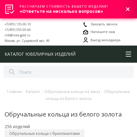
РАССЧИТАЕМ СТОИМОСТЬ ВАШЕГО ИЗДЕЛИЯ?
0
«Ответьте на несколько вопросов»
+7(495) 135-00-10
Заказать звонок
+7(499) 550-00-66
Напишите нам
info@nota-gold.ru
Выезд менеджера
Москва, ул. Сущевский вал, 49
КАТАЛОГ ЮВЕЛИРНЫХ ИЗДЕЛИЙ
Главная
-
Каталог
-
Обручальные кольца на заказ
-
Обручальные
кольца из белого золота
Обручальные кольца из белого золота
256 изделий
Обручальные кольца с бриллиантами