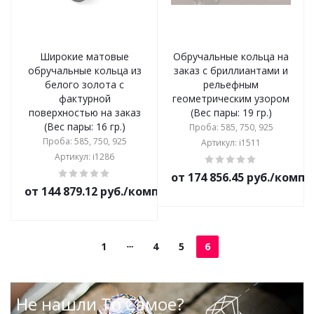
Широкие матовые
Обручальные кольца на
обручальные кольца из
заказ с бриллиантами и
белого золота с
рельефным
фактурной
геометрическим узором
поверхностью на заказ
(Вес пары: 19 гр.)
(Вес пары: 16 гр.)
Проба: 585, 750, 925
Проба: 585, 750, 925
Артикул: i1511
Артикул: i1286
от 174 856.45 руб./комп
от 144 879.12 руб./комплект
1
4
5
6
Не нашли То Самое?