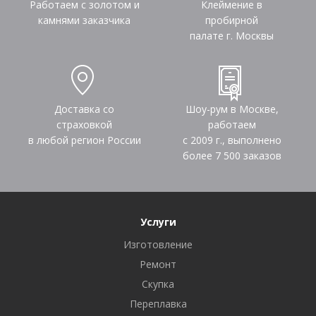
Работаем с золотом и
Клеймение в
камнями заказчика
пробирной
палате г. Москвы
Доставка со
Шоу-рум в Москве,
страховкой
работаем
в любой регион России
с 2009 г., выполнено
более
7 500
заказов
Услуги
Изготовление
Ремонт
Скупка
Переплавка