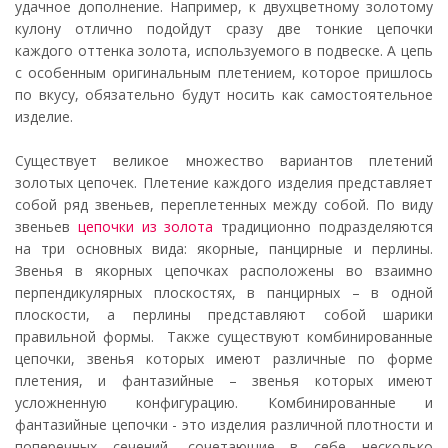
удачное дополнение. Например, к двухцветному золотому
кулону отлично подойдут сразу две тонкие цепочки
каждого оттенка золота, используемого в подвеске. А цепь
с особенным оригинальным плетением, которое пришлось
по вкусу, обязательно будут носить как самостоятельное
изделие.
Существует великое множество вариантов плетений
золотых цепочек. Плетение каждого изделия представляет
собой ряд звеньев, переплетенных между собой. По виду
звеньев
цепочки из золота
традиционно подразделяются
на три основных вида: якорные, панцирные и перлины.
Звенья в якорных цепочках расположены во взаимно
перпендикулярных плоскостях, в панцирных – в одной
плоскости, а перлины представляют собой шарики
правильной формы. Также существуют комбинированные
цепочки, звенья которых имеют различные по форме
плетения, и фантазийные – звенья которых имеют
усложненную конфигурацию. Комбинированные и
фантазийные цепочки - это изделия различной плотности и
поперечных сечений, сочетающие в себе несколько