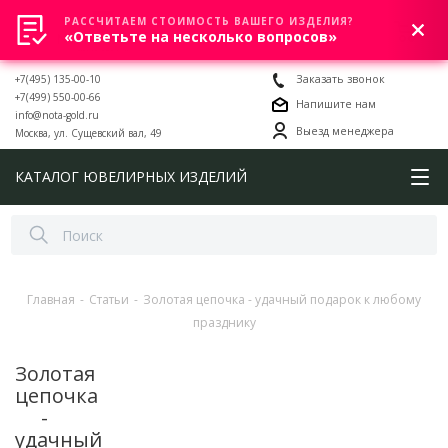
РАССЧИТАЕМ СТОИМОСТЬ ВАШЕГО ИЗДЕЛИЯ?
0
«Ответьте на несколько вопросов»
+7(495) 135-00-10
Заказать звонок
+7(499) 550-00-66
Напишите нам
info@nota-gold.ru
Выезд менеджера
Москва, ул. Сущевский вал, 49
КАТАЛОГ ЮВЕЛИРНЫХ ИЗДЕЛИЙ
Главная
-
Статьи
-
Золотая цепочка - удачный подарок к любому
празднику
Золотая
цепочка
-
удачный