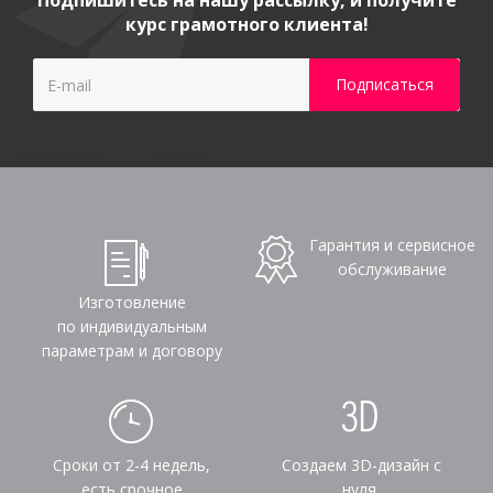
Подпишитесь на нашу рассылку, и получите
курс грамотного клиента!
Гарантия и сервисное
обслуживание
Изготовление
по индивидуальным
параметрам и договору
Сроки от 2-4 недель,
Создаем 3D-дизайн с
есть срочное
нуля,