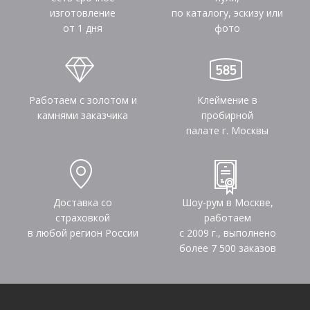
изготовление
по каталогу, эскизу или
от 1 дня
фото
Работаем с золотом и
Клеймение в
камнями заказчика
пробирной
палате г. Москвы
Доставка со
Шоу-рум в Москве,
страховкой
работаем
в любой регион России
с 2009 г., выполнено
более
7 500
заказов