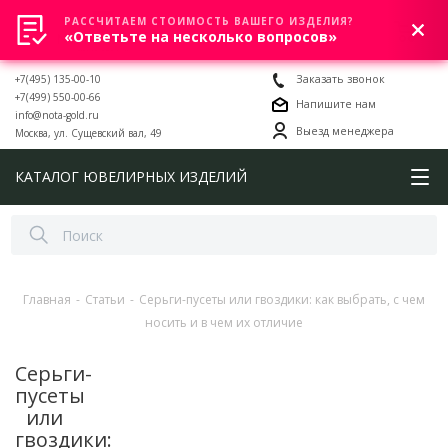
РАССЧИТАЕМ СТОИМОСТЬ ВАШЕГО ИЗДЕЛИЯ?
0
«Ответьте на несколько вопросов»
+7(495) 135-00-10
Заказать звонок
+7(499) 550-00-66
Напишите нам
info@nota-gold.ru
Выезд менеджера
Москва, ул. Сущевский вал, 49
КАТАЛОГ ЮВЕЛИРНЫХ ИЗДЕЛИЙ
Главная
-
Статьи
-
Серьги-пусеты или гвоздики: как выбрать, с чем
носить и в чем их отличие
Серьги-
пусеты
или
гвоздики: