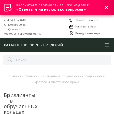
РАССЧИТАЕМ СТОИМОСТЬ ВАШЕГО ИЗДЕЛИЯ?
0
«Ответьте на несколько вопросов»
+7(495) 135-00-10
Заказать звонок
+7(499) 550-00-66
Напишите нам
info@nota-gold.ru
Выезд менеджера
Москва, ул. Сущевский вал, 49
КАТАЛОГ ЮВЕЛИРНЫХ ИЗДЕЛИЙ
Главная
-
Статьи
-
Бриллианты в обручальных кольцах - залог
долгого и счастливого брака
Бриллианты
в
обручальных
кольцах