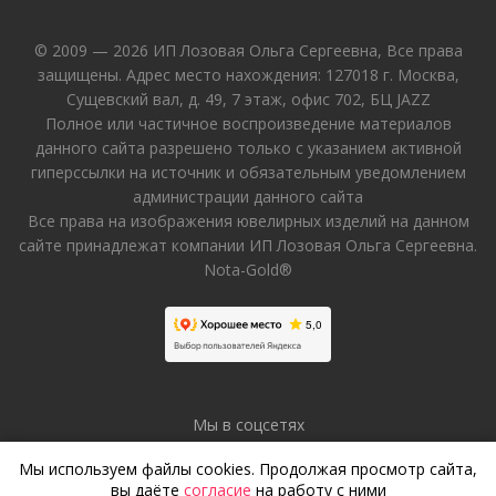
© 2009 — 2026 ИП Лозовая Ольга Сергеевна, Все права
защищены. Адрес место нахождения: 127018 г. Москва,
Сущевский вал, д. 49, 7 этаж, офис 702, БЦ JAZZ
Полное или частичное воспроизведение материалов
данного сайта разрешено только с указанием активной
гиперссылки на источник и обязательным уведомлением
администрации данного сайта
Все права на изображения ювелирных изделий на данном
сайте принадлежат компании ИП Лозовая Ольга Сергеевна.
Nota-Gold®
Мы в соцсетях
Мы используем файлы cookies. Продолжая просмотр сайта,
вы даёте
согласие
на работу с ними