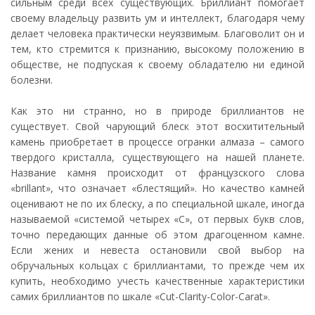
сильным среди всех существующих. Бриллиант помогает
своему владельцу развить ум и интеллект, благодаря чему
делает человека практически неуязвимым. Благоволит он и
тем, кто стремится к признанию, высокому положению в
обществе, не подпуская к своему обладателю ни единой
болезни.
Как это ни странно, но в природе бриллиантов не
существует. Свой чарующий блеск этот восхитительный
камень приобретает в процессе огранки алмаза – самого
твердого кристалла, существующего на нашей планете.
Название камня происходит от французского слова
«brillant», что означает «блестящий». Но качество камней
оценивают не по их блеску, а по специальной шкале, иногда
называемой «системой четырех «С», от первых букв слов,
точно передающих данные об этом драгоценном камне.
Если жених и невеста остановили свой выбор на
обручальных кольцах с бриллиантами, то прежде чем их
купить, необходимо учесть качественные характеристики
самих бриллиантов по шкале «Cut-Clarity-Color-Carat».