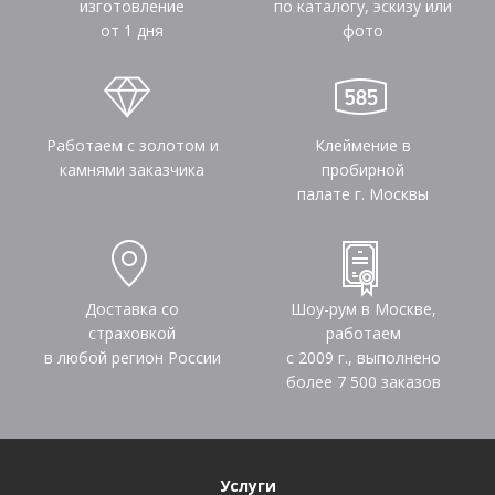
изготовление
по каталогу, эскизу или
от 1 дня
фото
Работаем с золотом и
Клеймение в
камнями заказчика
пробирной
палате г. Москвы
Доставка со
Шоу-рум в Москве,
страховкой
работаем
в любой регион России
с 2009 г., выполнено
более
7 500
заказов
Услуги