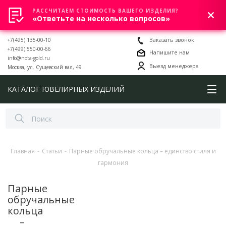
РАССЧИТАЕМ СТОИМОСТЬ ВАШЕГО ИЗДЕЛИЯ?
0
«Ответьте на несколько вопросов»
+7(495) 135-00-10
Заказать звонок
+7(499) 550-00-66
Напишите нам
info@nota-gold.ru
Выезд менеджера
Москва, ул. Сущевский вал, 49
КАТАЛОГ ЮВЕЛИРНЫХ ИЗДЕЛИЙ
Главная
-
Статьи
-
Парные обручальные кольца – единство стиля и
гармония
Парные
обручальные
кольца
–