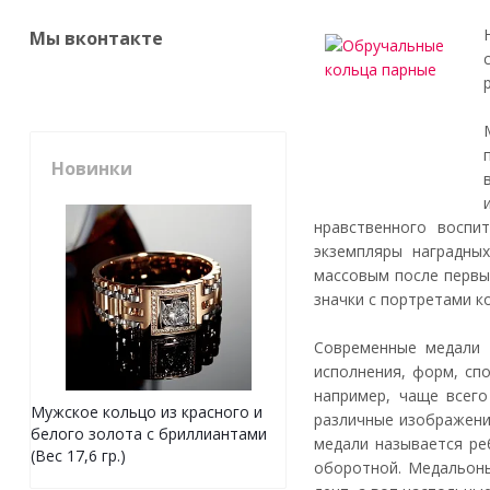
Мы вконтакте
Новинки
нравственного воспи
экземпляры наградны
массовым после первы
значки с портретами к
Современные медали
исполнения, форм, сп
например, чаще всего
Мужское кольцо из красного и
различные изображения
белого золота с бриллиантами
медали называется ре
(Вес 17,6 гр.)
оборотной. Медальоны