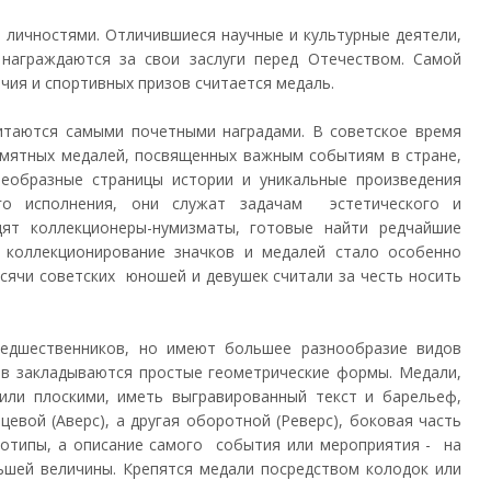
личностями. Отличившиеся научные и культурные деятели,
награждаются за свои заслуги перед Отечеством. Самой
чия и спортивных призов считается медаль.
читаются самыми почетными наградами. В советское время
амятных медалей, посвященных важным событиям в стране,
еобразные страницы истории и уникальные произведения
ого исполнения, они служат задачам эстетического и
дят коллекционеры-нумизматы, готовые найти редчайшие
 коллекционирование значков и медалей стало особенно
сячи советских юношей и девушек считали за честь носить
едшественников, но имеют большее разнообразие видов
ов закладываются простые геометрические формы. Медали,
или плоскими, иметь выгравированный текст и барельеф,
евой (Аверс), а другая оборотной (Реверс), боковая часть
отипы, а описание самого события или мероприятия - на
шей величины. Крепятся медали посредством колодок или