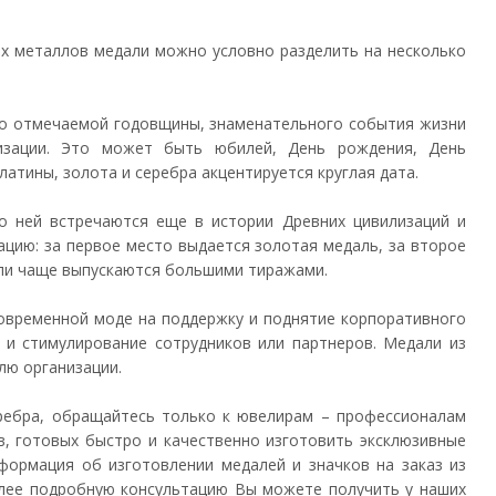
ных металлов медали можно условно разделить на несколько
о отмечаемой годовщины, знаменательного события жизни
низации. Это может быть юбилей, День рождения, День
атины, золота и серебра акцентируется круглая дата.
о ней встречаются еще в истории Древних цивилизаций и
цию: за первое место выдается золотая медаль, за второе
дали чаще выпускаются большими тиражами.
овременной моде на поддержку и поднятие корпоративного
 и стимулирование сотрудников или партнеров. Медали из
лю организации.
еребра, обращайтесь только к ювелирам – профессионалам
, готовых быстро и качественно изготовить эксклюзивные
формация об изготовлении медалей и значков на заказ из
олее подробную консультацию Вы можете получить у наших