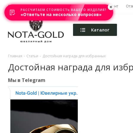
Главная
Акции
Каталоги
Изготовление
Ремонт
Отз
РАССЧИТАЕМ СТОИМОСТЬ ВАШЕГО ИЗДЕЛИЯ?
«Ответьте на несколько вопросов»
Каталог
Главная
-
Статьи
-
Достойная награда для избранных
Достойная награда для изб
Мы в Telegram