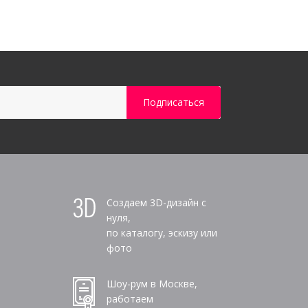
Создаем 3D-дизайн с
нуля,
по каталогу, эскизу или
фото
Шоу-рум в Москве,
работаем