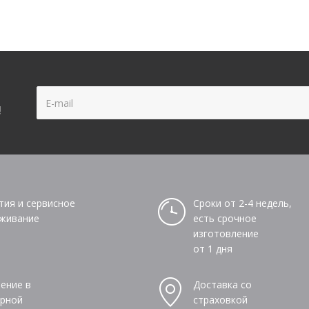
!
тия и сервисное
Сроки от 2-4 недель,
живание
есть срочное
изготовление
от 1 дня
ение в
Доставка со
рной
страховкой