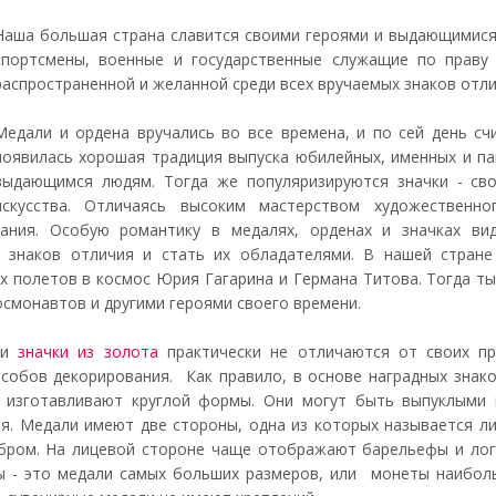
Наша большая страна славится своими героями и выдающимися 
спортсмены, военные и государственные служащие по праву 
распространенной и желанной среди всех вручаемых знаков отли
Медали и ордена вручались во все времена, и по сей день с
появилась хорошая традиция выпуска юбилейных, именных и п
выдающимся людям. Тогда же популяризируются значки - сво
искусства. Отличаясь высоким мастерством художественн
тания. Особую романтику в медалях, орденах и значках ви
х знаков отличия и стать их обладателями. В нашей стране
х полетов в космос Юрия Гагарина и Германа Титова. Тогда ты
осмонавтов и другими героями своего времени.
 и
значки из золота
практически не отличаются от своих пр
особов декорирования. Как правило, в основе наградных знак
 изготавливают круглой формы. Они могут быть выпуклыми 
. Медали имеют две стороны, одна из которых называется лиц
бром. На лицевой стороне чаще отображают барельефы и лог
 - это медали самых больших размеров, или монеты наиболь