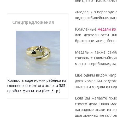
лент, а вот настольны
«Медаль» в переводе с
видов: юбилейные, наг
Спецпредложения
Юбилейные
медали из
или деятельности ли
бракосочетания, День 
Медаль – также самая
связаны с Олимпийски
место - серебряная, з
Еще одним видом нагр
Кольцо в виде ножки ребёнка из
духа компании содерж
глянцевого жёлтого золота 585
золота и медали из се
пробы с фианитом (Вес: 6 гр.)
Если Вы желаете прио
своего дела. Наша ма
наградные знаки из з
драгоценных металлов