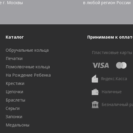
е г. Москвы
в любой регион России
Каталог
Принимаем к оплат
Обручальные кольца
Пластиковые карты
Печатки
Помолвочные кольца
На Рождение Ребенка
Яндекс.Касса
Крестики
Цепочки
Наличные
Браслеты
Безналичный р
Серьги
Запонки
Медальоны