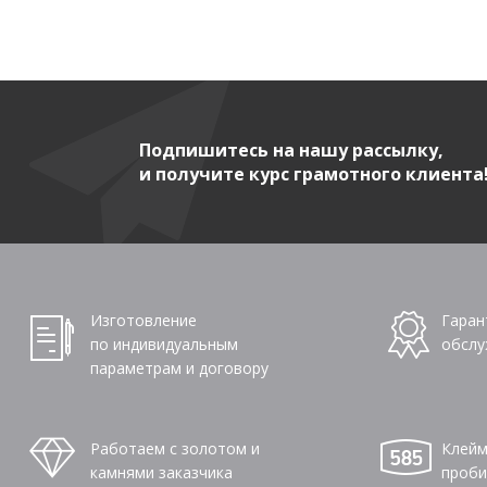
Подпишитесь на нашу рассылку,
и получите курс грамотного клиента
Изготовление
Гаран
по индивидуальным
обслу
параметрам и договору
Работаем с золотом и
Клейм
камнями заказчика
проби