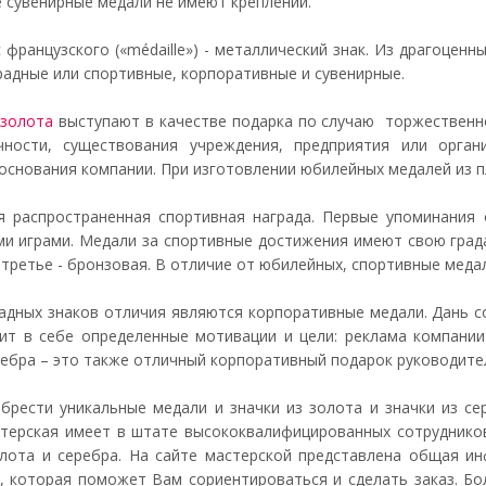
е сувенирные медали не имеют креплений.
 французского («médaille») - металлический знак. Из драгоцен
радные или спортивные, корпоративные и сувенирные.
 золота
выступают в качестве подарка по случаю торжественн
чности, существования учреждения, предприятия или орга
основания компании. При изготовлении юбилейных медалей из пл
 распространенная спортивная награда. Первые упоминания 
ми играми. Медали за спортивные достижения имеют свою града
а третье - бронзовая. В отличие от юбилейных, спортивные ме
адных знаков отличия являются корпоративные медали. Дань с
ит в себе определенные мотивации и цели: реклама компании
ребра – это также отличный корпоративный подарок руководите
брести уникальные медали и значки из золота и значки из с
стерская имеет в штате высококвалифицированных сотрудников
олота и серебра. На сайте мастерской представлена общая ин
, которая поможет Вам сориентироваться и сделать заказ. Б