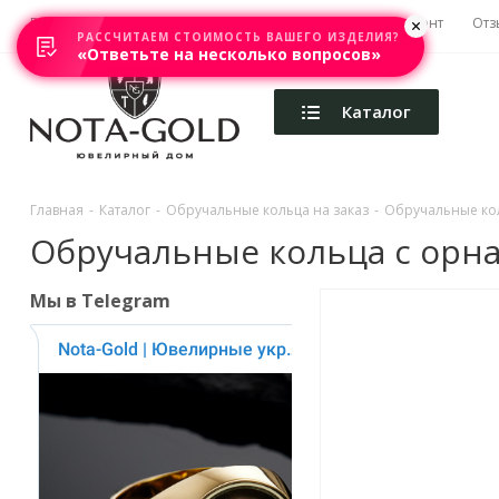
Главная
Акции
Каталоги
Изготовление
Ремонт
Отз
РАССЧИТАЕМ СТОИМОСТЬ ВАШЕГО ИЗДЕЛИЯ?
«Ответьте на несколько вопросов»
Каталог
Главная
-
Каталог
-
Обручальные кольца на заказ
-
Обручальные ко
Обручальные кольца с орнам
Мы в Telegram