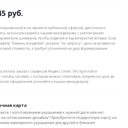
45 руб.
нтировочной и не является публичной офертой, для точного
есь за консультацией к нашим менеджерам, с учётом ваших
раметров: размеров, пробы изделия и характеристик вставок. Если
аметр "Камень в изделии" указано "по запросу", цена за вставки не
оговой стоимости, а требует уточнения на дату формирования
а оплаты заказа с сервисом Яндекс Сплит. Это простой и
 оплаты частями, с которым можно сплитовать покупки на срок до
бности оформления уточняйте у наших менеджеров.
чная карта
аете с изготовлением украшения к нужной дате или нет
 на согласование дизайна? Приобретите подарочную карту на
ление ювелирного украшения для друзей и близких!