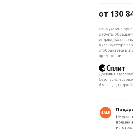
от
130 8
Цена указана орие
расчёта, обращайт
индивидуальных па
в калькуляторе пар
отображается в ит
предложения.
Доступна рассрочк
безопасный сервис
6 месяцев, подро
Подаро
Не успев
времени
изготов