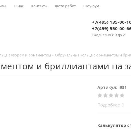
ывы
О нас
Контакты
Фото работ
Шоу-рум
+7(495) 135-00-1
+7(499) 550-00-6
Ежедневно с 9 до 21
льца с узором и орнаментом
-
Обручальные кольца с орнаментом и брилли
ентом и бриллиантами на зака
Артикул: i931
Подробнее
Калькулятор 