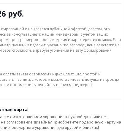
26 руб.
нтировочной и не является публичной офертой, для точного
есь за консультацией к нашим менеджерам, с учётом ваших
раметров: размеров, пробы изделия и характеристик вставок. Если
аметр "Камень в изделии" указано "по запросу", цена за вставки не
оговой стоимости, а требует уточнения на дату формирования
а оплаты заказа с сервисом Яндекс Сплит. Это простой и
 оплаты частями, с которым можно сплитовать покупки на срок до
бности оформления уточняйте у наших менеджеров.
чная карта
аете с изготовлением украшения к нужной дате или нет
 на согласование дизайна? Приобретите подарочную карту на
ление ювелирного украшения для друзей и близких!