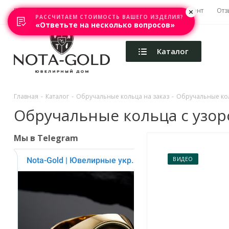
Главная
Акции
Каталоги
Изготовление
Ремонт
Отз
РАССЧИТАЕМ СТОИМОСТЬ ВАШЕГО ИЗДЕЛИЯ?
«Ответьте на несколько вопросов»
Каталог
Главная
-
Каталог
-
Обручальные кольца на заказ
-
Обручальные ко
Обручальные кольца с узором
Мы в Telegram
ВИДЕО