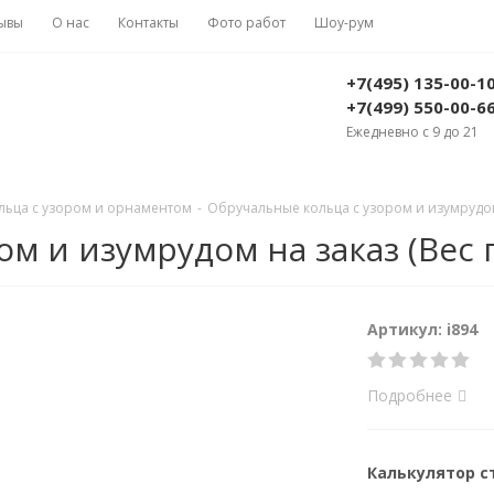
ывы
О нас
Контакты
Фото работ
Шоу-рум
+7(495) 135-00-1
+7(499) 550-00-6
Ежедневно с 9 до 21
льца с узором и орнаментом
-
Обручальные кольца с узором и изумрудом н
 и изумрудом на заказ (Вес п
Артикул: i894
Подробнее
Калькулятор 