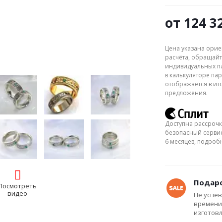
от
124 3
Цена указана орие
расчёта, обращайт
индивидуальных па
в калькуляторе пар
отображается в ит
предложения.
Доступна рассрочк
безопасный сервис
6 месяцев, подро
Подаро
Посмотреть
видео
Не успев
времени
изготов