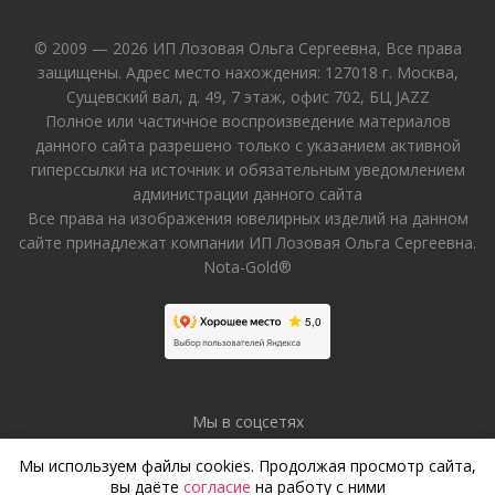
© 2009 — 2026 ИП Лозовая Ольга Сергеевна, Все права
защищены. Адрес место нахождения: 127018 г. Москва,
Сущевский вал, д. 49, 7 этаж, офис 702, БЦ JAZZ
Полное или частичное воспроизведение материалов
данного сайта разрешено только с указанием активной
гиперссылки на источник и обязательным уведомлением
администрации данного сайта
Все права на изображения ювелирных изделий на данном
сайте принадлежат компании ИП Лозовая Ольга Сергеевна.
Nota-Gold®
Мы в соцсетях
Мы используем файлы cookies. Продолжая просмотр сайта,
вы даёте
согласие
на работу с ними