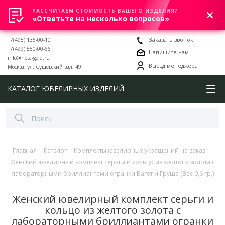
РАССЧИТАЕМ СТОИМОСТЬ ВАШЕГО ИЗДЕЛИЯ?
0
«Ответьте на несколько вопросов»
+7(495) 135-00-10
Заказать звонок
+7(499) 550-00-66
Напишите нам
info@nota-gold.ru
Выезд менеджера
Москва, ул. Сущевский вал, 49
КАТАЛОГ ЮВЕЛИРНЫХ ИЗДЕЛИЙ
Главная
-
Каталог
-
Комплекты ювелирных украшений на заказ
-
Женский ювелирный комплект серьги и кольцо из желтого золота с
лабораторными бриллиантами огранки Багет и Груша (Вес 9,6 гр.)
Женский ювелирный комплект серьги и
кольцо из желтого золота с
лабораторными бриллиантами огранки