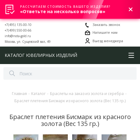
РАССЧИТАЕМ СТОИМОСТЬ ВАШЕГО ИЗДЕЛИЯ?
0
«Ответьте на несколько вопросов»
+7(495) 135-00-10
Заказать звонок
+7(499) 550-00-66
Напишите нам
info@nota-gold.ru
Выезд менеджера
Москва, ул. Сущевский вал, 49
КАТАЛОГ ЮВЕЛИРНЫХ ИЗДЕЛИЙ
Главная
-
Каталог
-
Браслеты на заказ из золота и серебра
-
Браслет плетения Бисмарк из красного золота (Вес 135 гр.)
Браслет плетения Бисмарк из красного
золота (Вес 135 гр.)