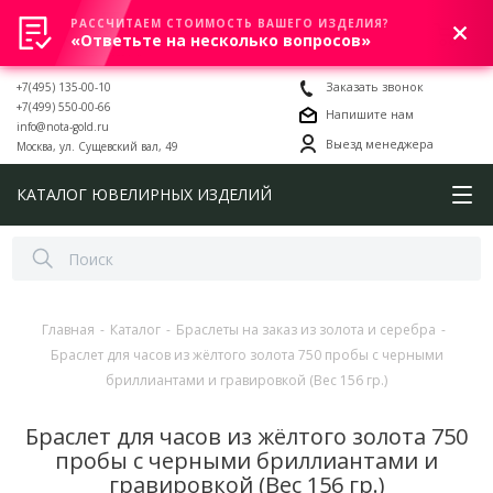
РАССЧИТАЕМ СТОИМОСТЬ ВАШЕГО ИЗДЕЛИЯ?
0
«Ответьте на несколько вопросов»
+7(495) 135-00-10
Заказать звонок
+7(499) 550-00-66
Напишите нам
info@nota-gold.ru
Выезд менеджера
Москва, ул. Сущевский вал, 49
КАТАЛОГ ЮВЕЛИРНЫХ ИЗДЕЛИЙ
Главная
-
Каталог
-
Браслеты на заказ из золота и серебра
-
Браслет для часов из жёлтого золота 750 пробы с черными
бриллиантами и гравировкой (Вес 156 гр.)
Браслет для часов из жёлтого золота 750
пробы с черными бриллиантами и
гравировкой (Вес 156 гр.)