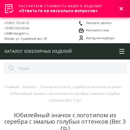
РАССЧИТАЕМ СТОИМОСТЬ ВАШЕГО ИЗДЕЛИЯ?
0
«Ответьте на несколько вопросов»
+7(495) 135-00-10
Заказать звонок
+7(499) 550-00-66
Напишите нам
info@nota-gold.ru
Выезд менеджера
Москва, ул. Сущевский вал, 49
КАТАЛОГ ЮВЕЛИРНЫХ ИЗДЕЛИЙ
Главная
-
Каталог
-
Значки из золота, серебра и металла на заказ
-
Юбилейный значок с логотипом из серебра с эмалью голубых
оттенков (Вес 3 гр.)
Юбилейный значок с логотипом из
серебра с эмалью голубых оттенков (Вес 3
гр.)