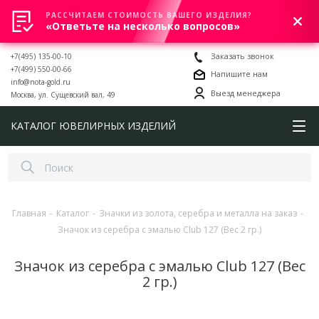
РАССЧИТАЕМ СТОИМОСТЬ ВАШЕГО ИЗДЕЛИЯ?
0
«Ответьте на несколько вопросов»
+7(495) 135-00-10
Заказать звонок
+7(499) 550-00-66
Напишите нам
info@nota-gold.ru
Выезд менеджера
Москва, ул. Сущевский вал, 49
КАТАЛОГ ЮВЕЛИРНЫХ ИЗДЕЛИЙ
Главная
-
Каталог
-
Значки из золота, серебра и металла на заказ
-
Значок из серебра с эмалью Club 127 (Вес 2 гр.)
Значок из серебра с эмалью Club 127 (Вес
2 гр.)