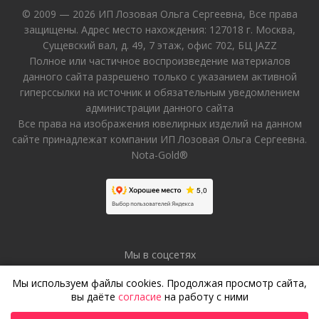
© 2009 — 2026 ИП Лозовая Ольга Сергеевна, Все права
защищены. Адрес место нахождения: 127018 г. Москва,
Сущевский вал, д. 49, 7 этаж, офис 702, БЦ JAZZ
Полное или частичное воспроизведение материалов
данного сайта разрешено только с указанием активной
гиперссылки на источник и обязательным уведомлением
администрации данного сайта
Все права на изображения ювелирных изделий на данном
сайте принадлежат компании ИП Лозовая Ольга Сергеевна.
Nota-Gold®
Мы в соцсетях
Мы используем файлы cookies. Продолжая просмотр сайта,
вы даёте
согласие
на работу с ними