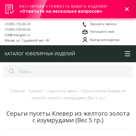
РАССЧИТАЕМ СТОИМОСТЬ ВАШЕГО ИЗДЕЛИЯ?
0
«Ответьте на несколько вопросов»
+7(495) 135-00-10
Заказать звонок
+7(499) 550-00-66
Напишите нам
info@nota-gold.ru
Выезд менеджера
Москва, ул. Сущевский вал, 49
КАТАЛОГ ЮВЕЛИРНЫХ ИЗДЕЛИЙ
Главная
-
Каталог
-
Серьги на заказ
-
Серьги пусеты Клевер из
желтого золота с изумрудами (Вес 5 гр.)
Серьги пусеты Клевер из желтого золота
с изумрудами (Вес 5 гр.)